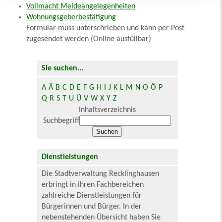
Vollmacht Meldeangelegenheiten
Wohnungsgeberbestätigung
Formular muss unterschrieben und kann per Post
zugesendet werden (Online ausfüllbar)
Sie suchen...
A
Ä
B
C
D
E
F
G
H
I
J
K
L
M
N
O
Ö
P
Q
R
S
T
U
Ü
V
W
X
Y
Z
Inhaltsverzeichnis
Suchbegriff
Dienstleistungen
Die Stadtverwaltung Recklinghausen
erbringt in ihren Fachbereichen
zahlreiche Dienstleistungen für
Bürgerinnen und Bürger. In der
nebenstehenden Übersicht haben Sie