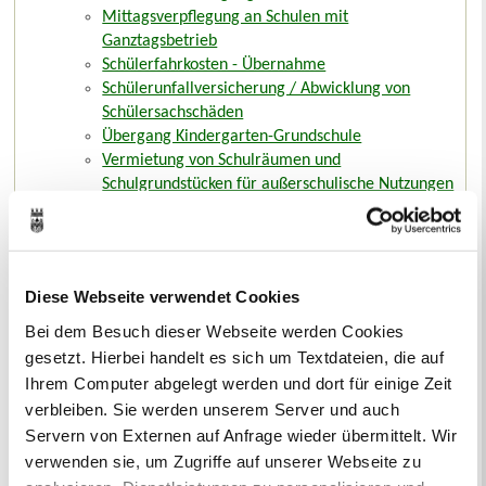
Mittagsverpflegung an Schulen mit
Ganztagsbetrieb
Schülerfahrkosten - Übernahme
Schülerunfallversicherung / Abwicklung von
Schülersachschäden
Übergang Kindergarten-Grundschule
Vermietung von Schulräumen und
Schulgrundstücken für außerschulische Nutzungen
Senioren
Sterbefall
Tourismus und Stadtmarketing
Umzug
Diese Webseite verwendet Cookies
Unternehmen
Wohnen
Bei dem Besuch dieser Webseite werden Cookies
gesetzt. Hierbei handelt es sich um Textdateien, die auf
Ihrem Computer abgelegt werden und dort für einige Zeit
verbleiben. Sie werden unserem Server und auch
Sie suchen...
Servern von Externen auf Anfrage wieder übermittelt. Wir
A
Ä
B
C
D
E
F
G
H
I
J
K
L
M
N
O
Ö
P
verwenden sie, um Zugriffe auf unserer Webseite zu
Q
R
S
T
U
Ü
V
W
X
Y
Z