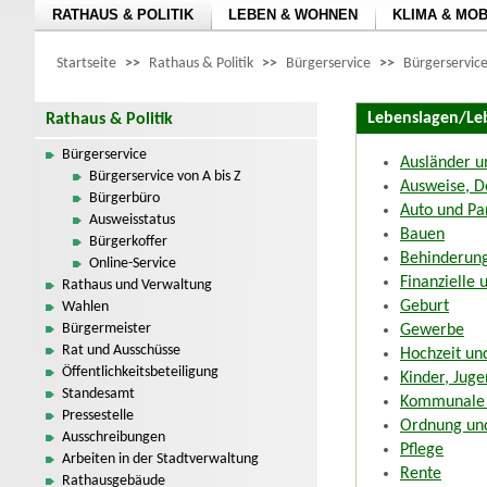
RATHAUS & POLITIK
LEBEN & WOHNEN
KLIMA & MOB
Startseite
>>
Rathaus & Politik
>>
Bürgerservice
>>
Bürgerservice
Lebenslagen/Le
Rathaus & Politik
Bürgerservice
Ausländer u
Bürgerservice von A bis Z
Ausweise, D
Bürgerbüro
Auto und Pa
Ausweisstatus
Bauen
Bürgerkoffer
Behinderun
Online-Service
Finanzielle 
Rathaus und Verwaltung
Geburt
Wahlen
Bürgermeister
Gewerbe
Rat und Ausschüsse
Hochzeit un
Öffentlichkeitsbeteiligung
Kinder, Juge
Standesamt
Kommunale S
Pressestelle
Ordnung und
Ausschreibungen
Pflege
Arbeiten in der Stadtverwaltung
Rente
Rathausgebäude