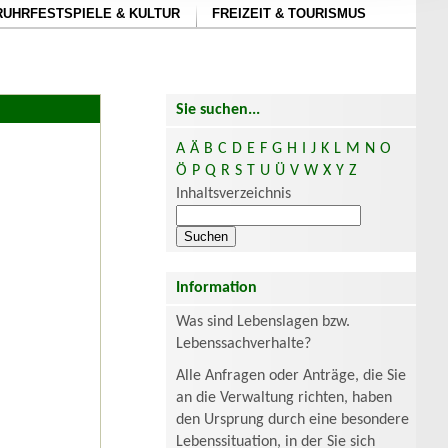
RUHRFESTSPIELE & KULTUR
FREIZEIT & TOURISMUS
Sie suchen...
A
Ä
B
C
D
E
F
G
H
I
J
K
L
M
N
O
Ö
P
Q
R
S
T
U
Ü
V
W
X
Y
Z
Inhaltsverzeichnis
Information
Was sind Lebenslagen bzw.
Lebenssachverhalte?
Alle Anfragen oder Anträge, die Sie
an die Verwaltung richten, haben
den Ursprung durch eine besondere
Lebenssituation, in der Sie sich