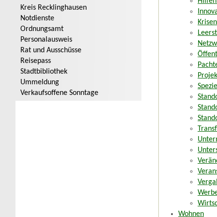
Hilfe
Kreis Recklinghausen
Innov
Notdienste
Krise
Ordnungsamt
Leers
Personalausweis
Netzw
Rat und Ausschüsse
Öffent
Reisepass
Pacht
Stadtbibliothek
Proje
Ummeldung
Spezi
Verkaufsoffene Sonntage
Stand
Stand
Stand
Trans
Unter
Unter
Verän
Veran
Verga
Werbe
Wirts
Wohnen