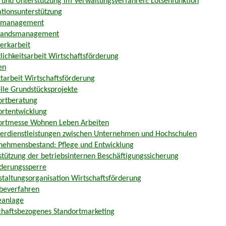
n und Unterstützung im Verwaltungsverfahren: Lotsenfunktion
ationsunterstützung
nmanagement
tandsmanagement
erkarbeit
lichkeitsarbeit Wirtschaftsförderung
en
ktarbeit Wirtschaftsförderung
elle Grundstücksprojekte
ortberatung
ortentwicklung
ortmesse Wohnen Leben Arbeiten
ferdienstleistungen zwischen Unternehmen und Hochschulen
nehmensbestand: Pflege und Entwicklung
stützung der betriebsinternen Beschäftigungssicherung
derungssperre
staltungsorganisation Wirtschaftsförderung
beverfahren
anlage
chaftsbezogenes Standortmarketing