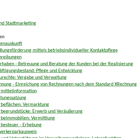
nd Stadtmarketing
en
tenauskunft
lungsförderung mittels betriebsindividueller Kontaktpflege
hreibungen
rhaben - Betreuung und Beratung der Kunden bei der Realisierung
äftigungsbestand: Pflege und Entwicklung
urechte: Vergabe und Verwaltung
hnung - Einreichung von Rechnungen nach dem Standard XRechnung
rmittelinformation
ltungssatzung
beflächen: Vermarktung
begrundstücke: Erwerb und Veräußerung
beimmobilien: Vermittlung
besteuer - Erhebung
erkerparkausweis