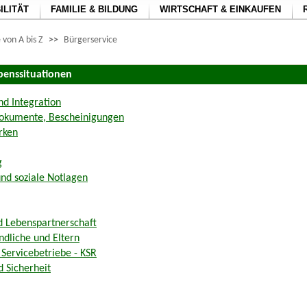
ILITÄT
FAMILIE & BILDUNG
WIRTSCHAFT & EINKAUFEN
 von A bis Z
>>
Bürgerservice
benssituationen
nd Integration
okumente, Bescheinigungen
rken
g
und soziale Notlagen
d Lebenspartnerschaft
ndliche und Eltern
ervicebetriebe - KSR
 Sicherheit