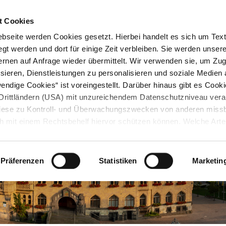
STARTSEITE
KONTAKT
STADTPLAN
PRESSE
KARRIERE
ÜBERSICH
t Cookies
seite werden Cookies gesetzt. Hierbei handelt es sich um Textd
gt werden und dort für einige Zeit verbleiben. Sie werden unse
rnen auf Anfrage wieder übermittelt. Wir verwenden sie, um Zugr
sieren, Dienstleistungen zu personalisieren und soziale Medien 
ndige Cookies“ ist voreingestellt. Darüber hinaus gibt es Cook
in Drittländern (USA) mit unzureichendem Datenschutzniveau vera
 diese zu Kontroll- und Überwachungszwecken von anderen miss
h mit einem Rechtsbehelf hiervor schützen können. Welche Art
den, wie lang sie gespeichert werden, von wem sie gesetzt wu
, können Sie unter „Details anzeigen“ erfahren oder der
tnehmen. Die von Ihnen getroffene Auswahl der gewünschten C
Präferenzen
Statistiken
Marketin
die Zukunft angepasst oder
widerrufen
werden.