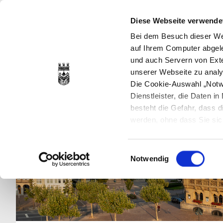
Diese Webseite verwende
Bei dem Besuch dieser Web
auf Ihrem Computer abgele
und auch Servern von Exte
unserer Webseite zu analy
Die Cookie-Auswahl „Notwe
Dienstleister, die Daten 
besteht die Gefahr, dass
werden, ohne dass Sie sic
Cookies genau gesetzt wer
Sie dies verhindern können
Einwilligungsauswahl
Datenschutzerklärung
en
Notwendig
jederzeit mit Wirkung für 