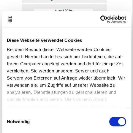
August 2026
< Juli
September >
Mo
Di
Mi
Do
Fr
Sa
So
1
2
3
4
5
6
7
8
9
10
11
12
13
14
15
16
Diese Webseite verwendet Cookies
17
18
19
20
21
22
23
24
25
26
27
28
29
30
Bei dem Besuch dieser Webseite werden Cookies
31
gesetzt. Hierbei handelt es sich um Textdateien, die auf
Veranstaltungskategorie
Ihrem Computer abgelegt werden und dort für einige Zeit
verbleiben. Sie werden unserem Server und auch
Servern von Externen auf Anfrage wieder übermittelt. Wir
Zur Veranstaltungssuche
verwenden sie, um Zugriffe auf unserer Webseite zu
analysieren, Dienstleistungen zu personalisieren und
soziale Medien anzubieten. Die Cookie-Auswahl
Bürgerbeteiligung
„Notwendige Cookies“ ist voreingestellt. Darüber hinaus
Online-Beteiligungsportal der
gibt es Cookies und Dienstleister, die Daten in
Einwilligungsauswahl
Stadtverwaltung
Drittländern (USA) mit unzureichendem
Notwendig
Datenschutzniveau verarbeiten. Es besteht die Gefahr,
Bauleitplanung: Für Bürger*innen gibt