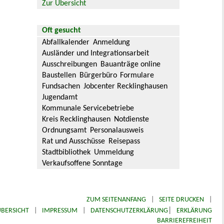
Zur Übersicht
Oft gesucht
Abfallkalender
Anmeldung
Ausländer und Integrationsarbeit
Ausschreibungen
Bauanträge online
Baustellen
Bürgerbüro
Formulare
Fundsachen
Jobcenter Recklinghausen
Jugendamt
Kommunale Servicebetriebe
Kreis Recklinghausen
Notdienste
Ordnungsamt
Personalausweis
Rat und Ausschüsse
Reisepass
Stadtbibliothek
Ummeldung
Verkaufsoffene Sonntage
ZUM SEITENANFANG
|
SEITE DRUCKEN
|
|
BERSICHT
|
IMPRESSUM
|
DATENSCHUTZERKLÄRUNG
ERKLÄRUNG
BARRIEREFREIHEIT