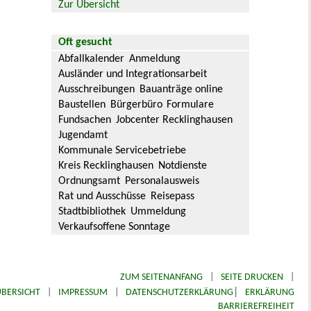
Zur Übersicht
Oft gesucht
Abfallkalender
Anmeldung
Ausländer und Integrationsarbeit
Ausschreibungen
Bauanträge online
Baustellen
Bürgerbüro
Formulare
Fundsachen
Jobcenter Recklinghausen
Jugendamt
Kommunale Servicebetriebe
Kreis Recklinghausen
Notdienste
Ordnungsamt
Personalausweis
Rat und Ausschüsse
Reisepass
Stadtbibliothek
Ummeldung
Verkaufsoffene Sonntage
ZUM SEITENANFANG
|
SEITE DRUCKEN
|
|
BERSICHT
|
IMPRESSUM
|
DATENSCHUTZERKLÄRUNG
ERKLÄRUNG
BARRIEREFREIHEIT