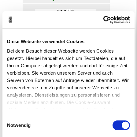
August 2026
< Juli
September >
Mo
Di
Mi
Do
Fr
Sa
So
1
2
3
4
5
6
7
8
9
10
11
12
13
14
15
16
Diese Webseite verwendet Cookies
17
18
19
20
21
22
23
24
25
26
27
28
29
30
Bei dem Besuch dieser Webseite werden Cookies
31
gesetzt. Hierbei handelt es sich um Textdateien, die auf
Veranstaltungskategorie
Ihrem Computer abgelegt werden und dort für einige Zeit
verbleiben. Sie werden unserem Server und auch
Servern von Externen auf Anfrage wieder übermittelt. Wir
Zur Veranstaltungssuche
verwenden sie, um Zugriffe auf unserer Webseite zu
analysieren, Dienstleistungen zu personalisieren und
soziale Medien anzubieten. Die Cookie-Auswahl
Bürgerbeteiligung
„Notwendige Cookies“ ist voreingestellt. Darüber hinaus
Online-Beteiligungsportal der
gibt es Cookies und Dienstleister, die Daten in
Einwilligungsauswahl
Stadtverwaltung
Drittländern (USA) mit unzureichendem
Notwendig
Datenschutzniveau verarbeiten. Es besteht die Gefahr,
Bauleitplanung: Für Bürger*innen gibt