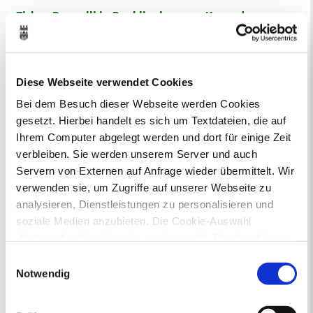
Zirkus Roncalli in Recklinghausen: Konrad-
Adenauer-Platz ist teilweise gesperrt
Auf dem Konrad-Adenauer-Platz haben die Aufbauarbeiten
Diese Webseite verwendet Cookies
für das Jubiläumsgastspiel von Bernhard Pauls Circus-
Theater Roncalli begonnen.
Mehr
Bei dem Besuch dieser Webseite werden Cookies
gesetzt. Hierbei handelt es sich um Textdateien, die auf
Ihrem Computer abgelegt werden und dort für einige Zeit
verbleiben. Sie werden unserem Server und auch
Servern von Externen auf Anfrage wieder übermittelt. Wir
verwenden sie, um Zugriffe auf unserer Webseite zu
analysieren, Dienstleistungen zu personalisieren und
soziale Medien anzubieten. Die Cookie-Auswahl
„Notwendige Cookies“ ist voreingestellt. Darüber hinaus
gibt es Cookies und Dienstleister, die Daten in
Einwilligungsauswahl
Drittländern (USA) mit unzureichendem
Notwendig
Datenschutzniveau verarbeiten. Es besteht die Gefahr,
dass diese zu Kontroll- und Überwachungszwecken von