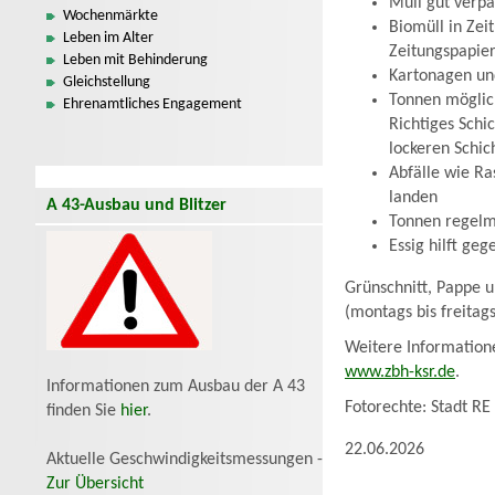
Müll gut verpa
Wochenmärkte
Biomüll in Zei
Leben im Alter
Zeitungspapie
Leben mit Behinderung
Kartonagen und
Gleichstellung
Tonnen möglich
Ehrenamtliches Engagement
Richtiges Schi
lockeren Schic
Abfälle wie Ras
landen
A 43-Ausbau und Blitzer
Tonnen regelmä
Essig hilft ge
Grünschnitt, Pappe u
(montags bis freita
Weitere Information
www.zbh-ksr.de
.
Informationen zum Ausbau der A 43
Fotorechte: Stadt RE
finden Sie
hier
.
22.06.2026
Aktuelle Geschwindigkeitsmessungen -
Zur Übersicht