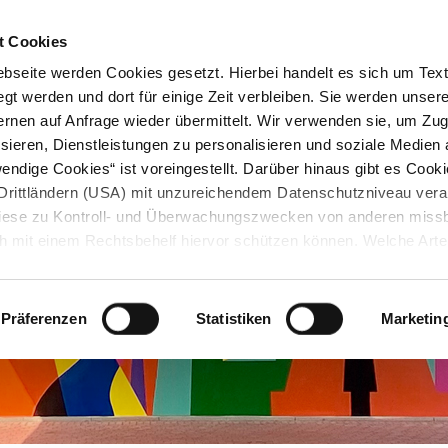
STARTSEITE
KONTAKT
STADTPLAN
PRESSE
KARRIERE
ÜBERSICH
t Cookies
seite werden Cookies gesetzt. Hierbei handelt es sich um Textd
gt werden und dort für einige Zeit verbleiben. Sie werden unse
rnen auf Anfrage wieder übermittelt. Wir verwenden sie, um Zugr
sieren, Dienstleistungen zu personalisieren und soziale Medien 
ndige Cookies“ ist voreingestellt. Darüber hinaus gibt es Cook
in Drittländern (USA) mit unzureichendem Datenschutzniveau vera
 diese zu Kontroll- und Überwachungszwecken von anderen miss
h mit einem Rechtsbehelf hiervor schützen können. Welche Art
den, wie lang sie gespeichert werden, von wem sie gesetzt wu
, können Sie unter „Details anzeigen“ erfahren oder der
tnehmen. Die von Ihnen getroffene Auswahl der gewünschten C
Präferenzen
Statistiken
Marketin
die Zukunft angepasst oder
widerrufen
werden.