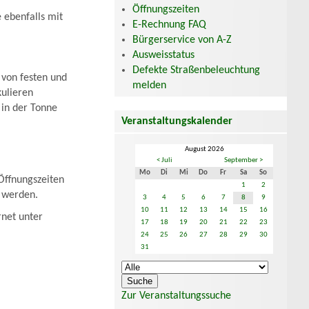
Öffnungszeiten
 ebenfalls mit
E-Rechnung FAQ
Bürgerservice von A-Z
Ausweisstatus
Defekte Straßenbeleuchtung
 von festen und
melden
kulieren
 in der Tonne
Veranstaltungskalender
August 2026
< Juli
September >
Mo
Di
Mi
Do
Fr
Sa
So
Öffnungszeiten
1
2
n werden.
3
4
5
6
7
8
9
10
11
12
13
14
15
16
rnet unter
17
18
19
20
21
22
23
24
25
26
27
28
29
30
31
Zur Veranstaltungssuche