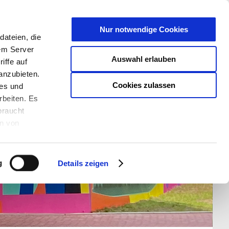
T
Nur notwendige Cookies
ateien, die
S/W - ANSICHT:
SCHRIFTGRÖßE:
rem Server
Auswahl erlauben
iffe auf
anzubieten.
Cookies zulassen
ies und
rbeiten. Es
braucht
en von
rden und wie
ookies kann
g
Details zeigen