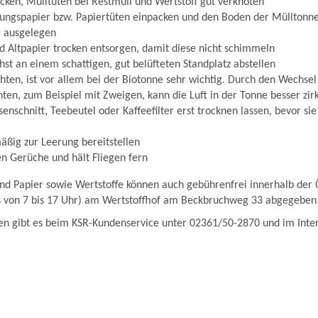
cken, Mülltüten bei Restmüll und Wertstoff gut verknoten
tungspapier bzw. Papiertüten einpacken und den Boden der Mülltonne
r ausgelegen
 Altpapier trocken entsorgen, damit diese nicht schimmeln
st an einem schattigen, gut belüfteten Standplatz abstellen
chten, ist vor allem bei der Biotonne sehr wichtig. Durch den Wechsel
hten, zum Beispiel mit Zweigen, kann die Luft in der Tonne besser zir
enschnitt, Teebeutel oder Kaffeefilter erst trocknen lassen, bevor sie
ßig zur Leerung bereitstellen
gen Gerüche und hält Fliegen fern
nd Papier sowie Wertstoffe können auch gebührenfrei innerhalb der 
gs von 7 bis 17 Uhr) am Wertstoffhof am Beckbruchweg 33 abgegebe
en gibt es beim KSR-Kundenservice unter 02361/50-2870 und im Inte