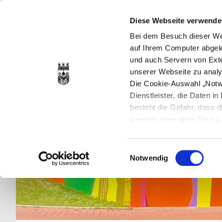
Diese Webseite verwende
Bei dem Besuch dieser Web
auf Ihrem Computer abgele
und auch Servern von Exte
unserer Webseite zu analy
Die Cookie-Auswahl „Notwe
Dienstleister, die Daten 
besteht die Gefahr, dass
werden, ohne dass Sie sic
Cookies genau gesetzt wer
Sie dies verhindern können
Einwilligungsauswahl
Datenschutzerklärung
en
Notwendig
jederzeit mit Wirkung für 