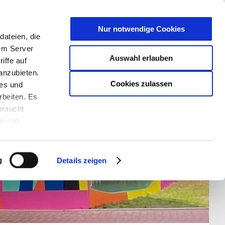
T
Nur notwendige Cookies
ateien, die
S/W - ANSICHT:
SCHRIFTGRÖßE:
rem Server
Auswahl erlauben
iffe auf
anzubieten.
Cookies zulassen
ies und
rbeiten. Es
braucht
en von
rden und wie
ookies kann
g
Details zeigen