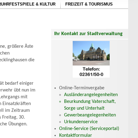
RUHRFESTSPIELE & KULTUR
FREIZEIT & TOURISMUS
Ihr Kontakt zur Stadtverwaltung
ne, größere Äste
lchen
ecklinghausen die
t bedarf einiger
Online-Terminvergabe
erwehr übt nun im
Ausländerangelegenheiten
Lehrgangs mit
Beurkundung Vaterschaft,
 Einsatzkräften
Sorge und Unterhalt
uell im Zeitraum
Gewerbeangelegenheiten
 Freitag, 30.
Urkundenservice
sche Übungen.
Online-Service (Serviceportal)
Kontaktformular