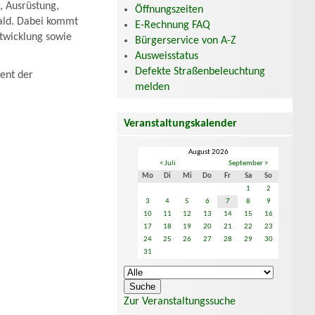
, Ausrüstung,
Öffnungszeiten
Wald. Dabei kommt
E-Rechnung FAQ
twicklung sowie
Bürgerservice von A-Z
Ausweisstatus
Defekte Straßenbeleuchtung
ent der
melden
Veranstaltungskalender
August 2026
< Juli
September >
Mo
Di
Mi
Do
Fr
Sa
So
1
2
3
4
5
6
7
8
9
10
11
12
13
14
15
16
17
18
19
20
21
22
23
24
25
26
27
28
29
30
31
Zur Veranstaltungssuche