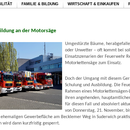
ILITÄT
FAMILIE & BILDUNG
WIRTSCHAFT & EINKAUFEN
ildung an der Motorsäge
Umgestürzte Bäume, herabgefalle
oder Unwetter – oft kommt bei so
Einsatzszenarien der Feuerwehr R
Motorkettensäge zum Einsatz.
Doch der Umgang mit diesem Gerä
Schulung und Ausbildung. Die Feu
Rahmen eines Motorkettensägen-
ihren angehenden, hauptamtlichen
für diesen Fall und absolviert akt
von Donnerstag, 21. November, bis
r ehemaligen Gewerbefläche am Becklemer Weg in Suderwich prakti
 wird dann kurzfristig gesperrt.