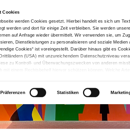
STARTSEITE
KONTAKT
STADTPLAN
PRESSE
KARRIERE
ÜBERSICH
t Cookies
seite werden Cookies gesetzt. Hierbei handelt es sich um Textd
gt werden und dort für einige Zeit verbleiben. Sie werden unse
rnen auf Anfrage wieder übermittelt. Wir verwenden sie, um Zugr
sieren, Dienstleistungen zu personalisieren und soziale Medien 
ndige Cookies“ ist voreingestellt. Darüber hinaus gibt es Cook
in Drittländern (USA) mit unzureichendem Datenschutzniveau vera
 diese zu Kontroll- und Überwachungszwecken von anderen miss
h mit einem Rechtsbehelf hiervor schützen können. Welche Art
den, wie lang sie gespeichert werden, von wem sie gesetzt wu
, können Sie unter „Details anzeigen“ erfahren oder der
tnehmen. Die von Ihnen getroffene Auswahl der gewünschten C
Präferenzen
Statistiken
Marketin
die Zukunft angepasst oder
widerrufen
werden.