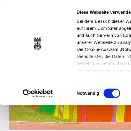
Diese Webseite verwende
Bei dem Besuch dieser Web
auf Ihrem Computer abgele
und auch Servern von Exte
unserer Webseite zu analy
Die Cookie-Auswahl „Notwe
Dienstleister, die Daten 
besteht die Gefahr, dass
werden, ohne dass Sie sic
Cookies genau gesetzt wer
Sie dies verhindern können
Einwilligungsauswahl
Datenschutzerklärung
en
Notwendig
jederzeit mit Wirkung für 