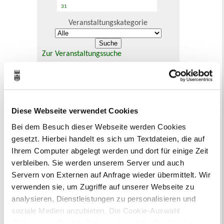
31
Veranstaltungskategorie
Zur Veranstaltungssuche
Bürgerbeteiligung
Online-Beteiligungsportal der
Diese Webseite verwendet Cookies
Stadtverwaltung
Bei dem Besuch dieser Webseite werden Cookies
Bauleitplanung: Für Bürger*innen gibt
gesetzt. Hierbei handelt es sich um Textdateien, die auf
es Möglichkeiten, sich an
Ihrem Computer abgelegt werden und dort für einige Zeit
Bebauungsplänen und Änderungen zum
verbleiben. Sie werden unserem Server und auch
Flächennutzungsplan zu beteiligen.
Servern von Externen auf Anfrage wieder übermittelt. Wir
verwenden sie, um Zugriffe auf unserer Webseite zu
Aktuelle Bürgerbeteiligungen zu
analysieren, Dienstleistungen zu personalisieren und
Bebauungsplänen finden Sie hier.
soziale Medien anzubieten. Die Cookie-Auswahl
„Notwendige Cookies“ ist voreingestellt. Darüber hinaus
Aktuelle Bürgerbeteiligungen zu