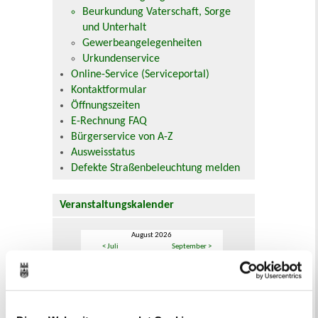
Beurkundung Vaterschaft, Sorge
und Unterhalt
Gewerbeangelegenheiten
Urkundenservice
Online-Service (Serviceportal)
Kontaktformular
Öffnungszeiten
E-Rechnung FAQ
Bürgerservice von A-Z
Ausweisstatus
Defekte Straßenbeleuchtung melden
Veranstaltungskalender
August 2026
< Juli
September >
Mo
Di
Mi
Do
Fr
Sa
So
1
2
3
4
5
6
7
8
9
10
11
12
13
14
15
16
17
18
19
20
21
22
23