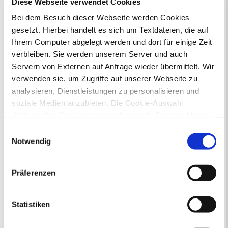
Diese Webseite verwendet Cookies
24
25
26
27
28
29
30
31
Bei dem Besuch dieser Webseite werden Cookies
Veranstaltungskategorie
gesetzt. Hierbei handelt es sich um Textdateien, die auf
Ihrem Computer abgelegt werden und dort für einige Zeit
verbleiben. Sie werden unserem Server und auch
Zur Veranstaltungssuche
Servern von Externen auf Anfrage wieder übermittelt. Wir
verwenden sie, um Zugriffe auf unserer Webseite zu
analysieren, Dienstleistungen zu personalisieren und
Bürgerbeteiligung
soziale Medien anzubieten. Die Cookie-Auswahl
Online-Beteiligungsportal der
„Notwendige Cookies“ ist voreingestellt. Darüber hinaus
Stadtverwaltung
gibt es Cookies und Dienstleister, die Daten in
Einwilligungsauswahl
Drittländern (USA) mit unzureichendem
Notwendig
Bauleitplanung: Für Bürger*innen gibt
Datenschutzniveau verarbeiten. Es besteht die Gefahr,
es Möglichkeiten, sich an
dass diese zu Kontroll- und Überwachungszwecken von
Bebauungsplänen und Änderungen zum
Präferenzen
anderen missbraucht werden, ohne dass Sie sich mit
Flächennutzungsplan zu beteiligen.
einem Rechtsbehelf hiervor schützen können. Welche
Aktuelle Bürgerbeteiligungen zu
Arten von Cookies genau gesetzt werden, wie lang sie
Statistiken
Bebauungsplänen finden Sie hier.
gespeichert werden, von wem sie gesetzt wurden und
wie Sie dies verhindern können, können Sie unter