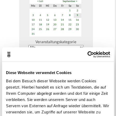
< Juli
September >
Mo
Di
Mi
Do
Fr
Sa
So
1
2
3
4
5
6
7
8
9
10
11
12
13
14
15
16
17
18
19
20
21
22
23
24
25
26
27
28
29
30
31
Veranstaltungskategorie
Zur Veranstaltungssuche
Diese Webseite verwendet Cookies
Bürgerbeteiligung
Bei dem Besuch dieser Webseite werden Cookies
Online-Beteiligungsportal der
gesetzt. Hierbei handelt es sich um Textdateien, die auf
Stadtverwaltung
Ihrem Computer abgelegt werden und dort für einige Zeit
verbleiben. Sie werden unserem Server und auch
Bauleitplanung: Für Bürger*innen gibt
Servern von Externen auf Anfrage wieder übermittelt. Wir
es Möglichkeiten, sich an
Bebauungsplänen und Änderungen zum
verwenden sie, um Zugriffe auf unserer Webseite zu