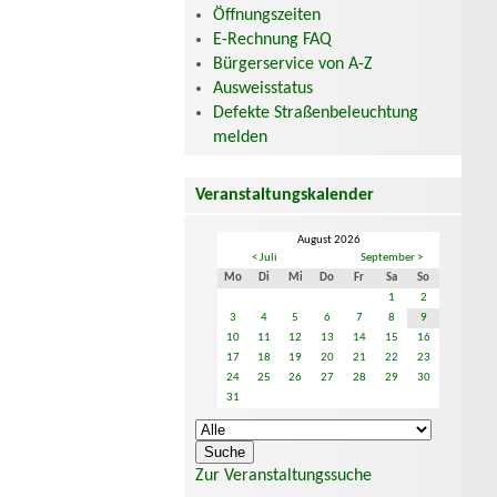
Öffnungszeiten
E-Rechnung FAQ
Bürgerservice von A-Z
Ausweisstatus
Defekte Straßenbeleuchtung
melden
Veranstaltungskalender
August 2026
< Juli
September >
Mo
Di
Mi
Do
Fr
Sa
So
1
2
3
4
5
6
7
8
9
10
11
12
13
14
15
16
17
18
19
20
21
22
23
24
25
26
27
28
29
30
31
Zur Veranstaltungssuche