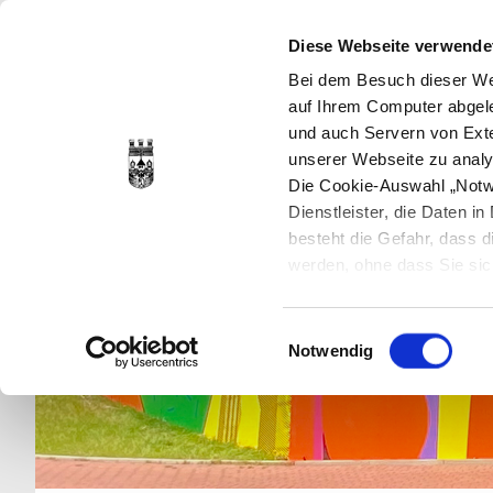
Diese Webseite verwende
Bei dem Besuch dieser Web
auf Ihrem Computer abgele
und auch Servern von Exte
unserer Webseite zu analy
Die Cookie-Auswahl „Notwe
Dienstleister, die Daten 
besteht die Gefahr, dass
werden, ohne dass Sie sic
Cookies genau gesetzt wer
Sie dies verhindern können
Einwilligungsauswahl
Datenschutzerklärung
en
Notwendig
jederzeit mit Wirkung für 