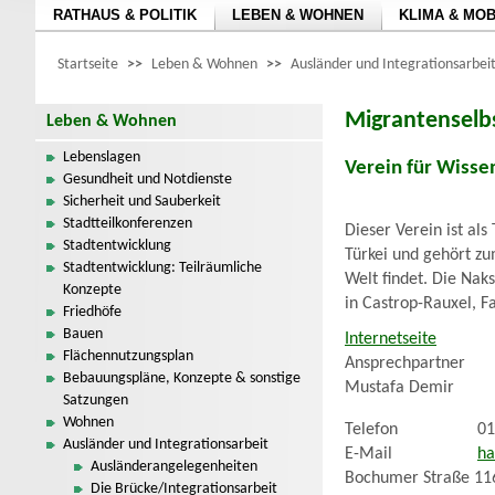
RATHAUS & POLITIK
LEBEN & WOHNEN
KLIMA & MOB
Startseite
>>
Leben & Wohnen
>>
Ausländer und Integrationsarbei
Migrantenselbs
Leben & Wohnen
Lebenslagen
Verein für Wisse
Gesundheit und Notdienste
Sicherheit und Sauberkeit
Stadtteilkonferenzen
Dieser Verein ist al
Stadtentwicklung
Türkei und gehört zu
Stadtentwicklung: Teilräumliche
Welt findet. Die Na
Konzepte
in Castrop-Rauxel, F
Friedhöfe
Bauen
Internetseite
Flächennutzungsplan
Ansprechpartner
Bebauungspläne, Konzepte & sonstige
Mustafa Demir
Satzungen
Wohnen
Telefon
01
Ausländer und Integrationsarbeit
E-Mail
ha
Ausländerangelegenheiten
Bochumer Straße 11
Die Brücke/Integrationsarbeit