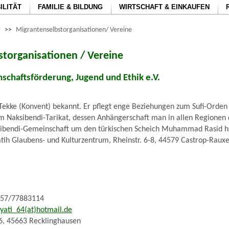
ILITÄT
FAMILIE & BILDUNG
WIRTSCHAFT & EINKAUFEN
t
>>
Migrantenselbstorganisationen/ Vereine
torganisationen / Vereine
nschaftsförderung, Jugend und Ethik e.V.
s Tekke (Konvent) bekannt. Er pflegt enge Beziehungen zum Sufi-Orden
m Naksibendi-Tarikat, dessen Anhängerschaft man in allen Regionen 
ksibendi-Gemeinschaft um den türkischen Scheich Muhammad Rasid ha
atih Glaubens- und Kulturzentrum, Rheinstr. 6-8, 44579 Castrop-Rauxe
57/77883114
yati_64(at)hotmail.de
6, 45663 Recklinghausen