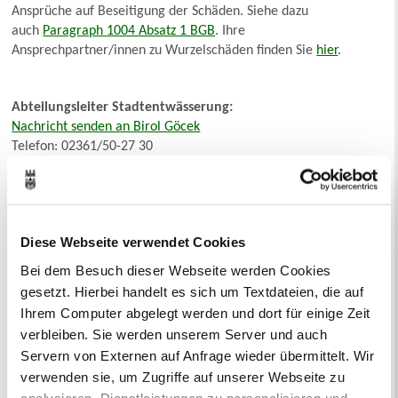
Ansprüche auf Beseitigung der Schäden. Siehe dazu
auch
Paragraph 1004 Absatz 1 BGB
. Ihre
Ansprechpartner/innen zu Wurzelschäden finden Sie
hier
.
Abteilungsleiter Stadtentwässerung:
Nachricht senden an Birol Göcek
Telefon: 02361/50-27 30
Technisches Rathaus
Raum 106
Ihr Kontakt zur Stadtverwaltung
Diese Webseite verwendet Cookies
Bei dem Besuch dieser Webseite werden Cookies
gesetzt. Hierbei handelt es sich um Textdateien, die auf
Ihrem Computer abgelegt werden und dort für einige Zeit
verbleiben. Sie werden unserem Server und auch
Servern von Externen auf Anfrage wieder übermittelt. Wir
verwenden sie, um Zugriffe auf unserer Webseite zu
Online-Terminvergabe
analysieren, Dienstleistungen zu personalisieren und