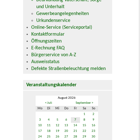
Beurkundung Vaterschaft, Sorge
und Unterhalt
Gewerbeangelegenheiten
Urkundenservice
Online-Service (Serviceportal)
Kontaktformular
Öffnungszeiten
E-Rechnung FAQ
Bürgerservice von A-Z
Ausweisstatus
Defekte Straßenbeleuchtung melden
Veranstaltungskalender
August 2026
< Juli
September >
Mo
Di
Mi
Do
Fr
Sa
So
1
2
3
4
5
6
7
8
9
10
11
12
13
14
15
16
17
18
19
20
21
22
23
24
25
26
27
28
29
30