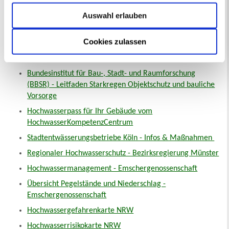
Weiterführende Informationen, Links und Karten:
Auswahl erlauben
Verbraucherzentrale - Broschüre "Alles klar bei
Starkregen?"
Cookies zulassen
Emschergenossenschaft / Lippeverband - Stark gegen
Starkregen: Gemeinsam Verantwortung übernehmen
Bundesinstitut für Bau-, Stadt- und Raumforschung
(BBSR) - Leitfaden Starkregen Objektschutz und bauliche
Vorsorge
Hochwasserpass für Ihr Gebäude vom
HochwasserKompetenzCentrum
Stadtentwässerungsbetriebe Köln - Infos & Maßnahmen
Regionaler Hochwasserschutz - Bezirksregierung Münster
Hochwassermanagement - Emschergenossenschaft
Übersicht Pegelstände und Niederschlag -
Emschergenossenschaft
Hochwassergefahrenkarte NRW
Hochwasserrisikokarte NRW