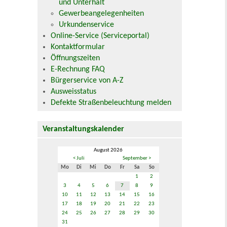
und Unterhalt
Gewerbeangelegenheiten
Urkundenservice
Online-Service (Serviceportal)
Kontaktformular
Öffnungszeiten
E-Rechnung FAQ
Bürgerservice von A-Z
Ausweisstatus
Defekte Straßenbeleuchtung melden
Veranstaltungskalender
August 2026
< Juli
September >
Mo
Di
Mi
Do
Fr
Sa
So
1
2
3
4
5
6
7
8
9
10
11
12
13
14
15
16
17
18
19
20
21
22
23
24
25
26
27
28
29
30
31