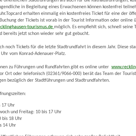
die öffentlichen Stadtführungen als auch für die Rathausführungen, ko
ugendliche in Begleitung eines Erwachsenen können kostenfrei teiln
hr.Topcard erhalten einmalig ein kostenfreies Ticket für eine der öff
Buchung der Tickets ist vorab in der Tourist Information oder online 
cklinghausen-tourismus.de
möglich. Es empfiehlt sich, schnell seine T
d bereits jetzt schon wieder sehr gut gebucht.
h noch Tickets für die letzte Stadtrundfahrt in diesem Jahr. Diese st
 Uhr vom Konrad-Adenauer-Platz.
onen zu Führungen und Rundfahrten gibt es online unter
www.recklin
vor Ort oder telefonisch (02361/9066-000) berät das Team der Touris
gen bezüglich der Stadtführungen und Stadtrundfahrten.
ffnungszeiten:
s 17 Uhr
woch und Freitag: 10 bis 17 Uhr
 bis 18 Uhr
s 14 Uhr