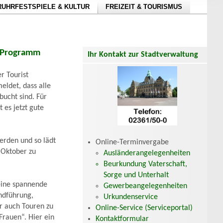
RUHRFESTSPIELE & KULTUR
FREIZEIT & TOURISMUS
m Programm
Ihr Kontakt zur Stadtverwaltung
r Tourist
eldet, dass alle
bucht sind. Für
t es jetzt gute
erden und so lädt
Online-Terminvergabe
 Oktober zu
Ausländerangelegenheiten
Beurkundung Vaterschaft,
Sorge und Unterhalt
 eine spannende
Gewerbeangelegenheiten
ndführung,
Urkundenservice
er auch Touren zu
Online-Service (Serviceportal)
rauen“. Hier ein
Kontaktformular