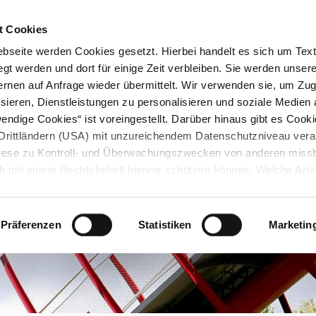
STARTSEITE
KONTAKT
STADTPLAN
PRESSE
KARRIERE
ÜBERSICH
t Cookies
seite werden Cookies gesetzt. Hierbei handelt es sich um Textd
gt werden und dort für einige Zeit verbleiben. Sie werden unse
rnen auf Anfrage wieder übermittelt. Wir verwenden sie, um Zugr
sieren, Dienstleistungen zu personalisieren und soziale Medien 
ndige Cookies“ ist voreingestellt. Darüber hinaus gibt es Cook
in Drittländern (USA) mit unzureichendem Datenschutzniveau vera
 diese zu Kontroll- und Überwachungszwecken von anderen miss
h mit einem Rechtsbehelf hiervor schützen können. Welche Art
den, wie lang sie gespeichert werden, von wem sie gesetzt wu
, können Sie unter „Details anzeigen“ erfahren oder der
tnehmen. Die von Ihnen getroffene Auswahl der gewünschten C
Präferenzen
Statistiken
Marketin
die Zukunft angepasst oder
widerrufen
werden.