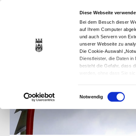
Diese Webseite verwende
Bei dem Besuch dieser Web
auf Ihrem Computer abgele
und auch Servern von Exte
unserer Webseite zu analy
Die Cookie-Auswahl „Notwe
Dienstleister, die Daten 
besteht die Gefahr, dass
werden, ohne dass Sie sic
Cookies genau gesetzt wer
Sie dies verhindern können
Einwilligungsauswahl
Datenschutzerklärung
en
Notwendig
jederzeit mit Wirkung für 