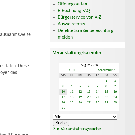
Öffnungszeiten
E-Rechnung FAQ
Bürgerservice von A-Z
Ausweisstatus
Defekte Straßenbeleuchtung
 (ausnahmsweise
melden
Veranstaltungskalender
August 2026
stfalen. Diese
< Juli
September >
Foyer des
Mo
Di
Mi
Do
Fr
Sa
So
1
2
3
4
5
6
7
8
9
10
11
12
13
14
15
16
17
18
19
20
21
22
23
24
25
26
27
28
29
30
31
Zur Veranstaltungssuche