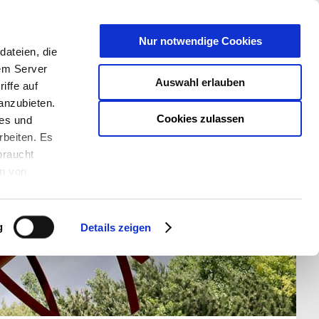
T
Nur notwendige Cookies
ateien, die
S/W - ANSICHT:
SCHRIFTGRÖßE:
rem Server
Auswahl erlauben
iffe auf
anzubieten.
Cookies zulassen
ies und
rbeiten. Es
braucht
en von
rden und wie
ookies kann
g
Details zeigen