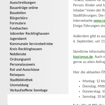
Tickets, sowohl für 
Ausschreibungen
Person. Kinder und J
Bauanträge online
Inhaber*innen der Ru
Baustellen
Stadtführungen. Die 
Bürgerbüro
Internetseite
www.re
Formulare
Einige Führungen sin
Fundsachen
Jobcenter Recklinghausen
Außerdem gibt es auc
Jugendamt
6. September, um 11
Kommunale Servicebetriebe
Kreis Recklinghausen
Sämtliche Informati
Notdienste
tourismus.de
. Auch 
Ordnungsamt
gerne zu allen Anfra
Personalausweis
Rat und Ausschüsse
Hier die aktuellen Ö
Reisepass
Stadtbibliothek
Montag: 12 bi
Ummeldung
Dienstag, Mitt
Verkaufsoffene Sonntage
Donnerstag: 10
Samstag: 10 bi