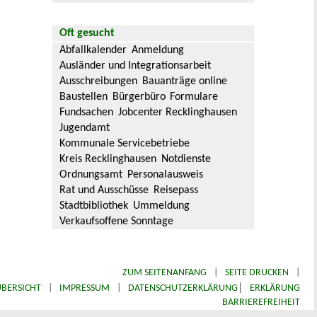
Oft gesucht
Abfallkalender
Anmeldung
Ausländer und Integrationsarbeit
Ausschreibungen
Bauanträge online
Baustellen
Bürgerbüro
Formulare
Fundsachen
Jobcenter Recklinghausen
Jugendamt
Kommunale Servicebetriebe
Kreis Recklinghausen
Notdienste
Ordnungsamt
Personalausweis
Rat und Ausschüsse
Reisepass
Stadtbibliothek
Ummeldung
Verkaufsoffene Sonntage
ZUM SEITENANFANG
|
SEITE DRUCKEN
|
|
BERSICHT
|
IMPRESSUM
|
DATENSCHUTZERKLÄRUNG
ERKLÄRUNG
BARRIEREFREIHEIT