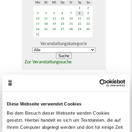
Mo
Di
Mi
Do
Fr
Sa
So
1
2
3
4
5
6
7
8
9
10
11
12
13
14
15
16
17
18
19
20
21
22
23
24
25
26
27
28
29
30
31
Veranstaltungskategorie
Zur Veranstaltungssuche
Bürgerbeteiligung
Online-Beteiligungsportal der
Stadtverwaltung
Diese Webseite verwendet Cookies
Bauleitplanung: Für Bürger*innen gibt
Bei dem Besuch dieser Webseite werden Cookies
es Möglichkeiten, sich an
gesetzt. Hierbei handelt es sich um Textdateien, die auf
Bebauungsplänen und Änderungen zum
Ihrem Computer abgelegt werden und dort für einige Zeit
Flächennutzungsplan zu beteiligen.