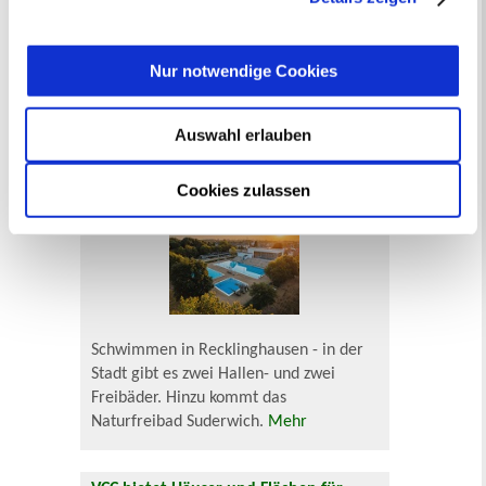
widerrufen
werden.
Vom Stadthafen über Parks und Halden
Nur notwendige Cookies
bis zur Sternwarte - Recklinghausen
bietet eine Vielfalt an
Auswahl erlauben
Ausflugszielen.
Mehr
Cookies zulassen
Hallen- und Freibäder
Schwimmen in Recklinghausen - in der
Stadt gibt es zwei Hallen- und zwei
Freibäder. Hinzu kommt das
Naturfreibad Suderwich.
Mehr