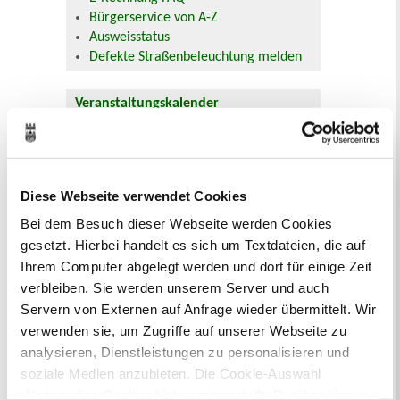
Bürgerservice von A-Z
Ausweisstatus
Defekte Straßenbeleuchtung melden
Veranstaltungskalender
August 2026
< Juli
September >
Mo
Di
Mi
Do
Fr
Sa
So
1
2
Diese Webseite verwendet Cookies
3
4
5
6
7
8
9
10
11
12
13
14
15
16
Bei dem Besuch dieser Webseite werden Cookies
17
18
19
20
21
22
23
gesetzt. Hierbei handelt es sich um Textdateien, die auf
24
25
26
27
28
29
30
Ihrem Computer abgelegt werden und dort für einige Zeit
31
verbleiben. Sie werden unserem Server und auch
Veranstaltungskategorie
Servern von Externen auf Anfrage wieder übermittelt. Wir
verwenden sie, um Zugriffe auf unserer Webseite zu
Zur Veranstaltungssuche
analysieren, Dienstleistungen zu personalisieren und
soziale Medien anzubieten. Die Cookie-Auswahl
„Notwendige Cookies“ ist voreingestellt. Darüber hinaus