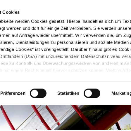
STARTSEITE
KONTAKT
STADTPLAN
PRESSE
KARRIERE
ÜBERSICH
t Cookies
seite werden Cookies gesetzt. Hierbei handelt es sich um Textd
gt werden und dort für einige Zeit verbleiben. Sie werden unse
rnen auf Anfrage wieder übermittelt. Wir verwenden sie, um Zugr
sieren, Dienstleistungen zu personalisieren und soziale Medien 
ndige Cookies“ ist voreingestellt. Darüber hinaus gibt es Cook
in Drittländern (USA) mit unzureichendem Datenschutzniveau vera
 diese zu Kontroll- und Überwachungszwecken von anderen miss
h mit einem Rechtsbehelf hiervor schützen können. Welche Art
den, wie lang sie gespeichert werden, von wem sie gesetzt wu
, können Sie unter „Details anzeigen“ erfahren oder der
tnehmen. Die von Ihnen getroffene Auswahl der gewünschten C
Präferenzen
Statistiken
Marketin
die Zukunft angepasst oder
widerrufen
werden.