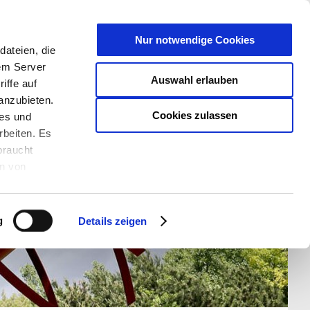
T
Nur notwendige Cookies
ateien, die
S/W - ANSICHT:
SCHRIFTGRÖßE:
rem Server
Auswahl erlauben
iffe auf
anzubieten.
Cookies zulassen
ies und
rbeiten. Es
braucht
en von
rden und wie
ookies kann
g
Details zeigen