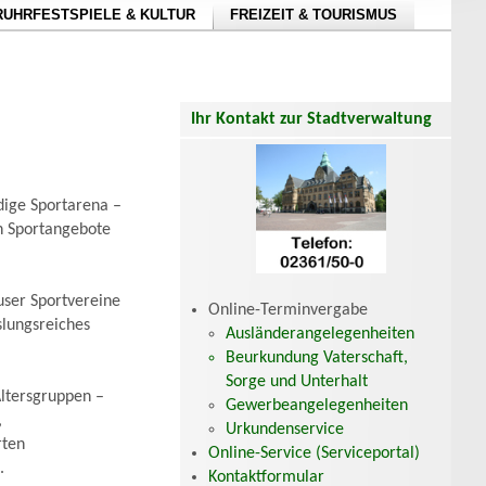
RUHRFESTSPIELE & KULTUR
FREIZEIT & TOURISMUS
Ihr Kontakt zur Stadtverwaltung
dige Sportarena –
en Sportangebote
user Sportvereine
Online-Terminvergabe
slungsreiches
Ausländerangelegenheiten
Beurkundung Vaterschaft,
Sorge und Unterhalt
Altersgruppen –
Gewerbeangelegenheiten
,
Urkundenservice
rten
Online-Service (Serviceportal)
.
Kontaktformular