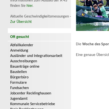
Informationen zum Ausbau der A 43
finden Sie
hier
.
Aktuelle Geschwindigkeitsmessungen -
Zur Übersicht
Oft gesucht
Die
Woche des Spor
Abfallkalender
Anmeldung
Eine genaue Übersich
Ausländer und Integrationsarbeit
Ausschreibungen
Bauanträge online
Baustellen
Bürgerbüro
Formulare
Fundsachen
Jobcenter Recklinghausen
Jugendamt
Kommunale Servicebetriebe