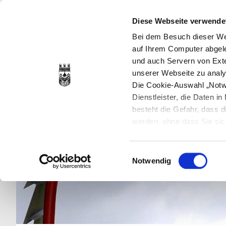
Diese Webseite verwende
Bei dem Besuch dieser Web
auf Ihrem Computer abgele
und auch Servern von Exte
unserer Webseite zu analy
Die Cookie-Auswahl „Notwe
Dienstleister, die Daten 
besteht die Gefahr, dass
werden, ohne dass Sie sic
Cookies genau gesetzt wer
Sie dies verhindern können
Einwilligungsauswahl
Datenschutzerklärung
en
Notwendig
jederzeit mit Wirkung für 