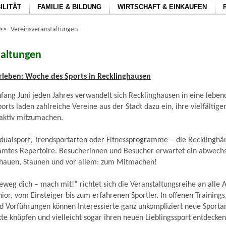
ILITÄT
FAMILIE & BILDUNG
WIRTSCHAFT & EINKAUFEN
>>
Vereinsveranstaltungen
taltungen
 erleben: Woche des Sports in Recklinghausen
ang Juni jeden Jahres verwandelt sich Recklinghausen in eine leben
orts laden zahlreiche Vereine aus der Stadt dazu ein, ihre vielfältig
aktiv mitzumachen.
idualsport, Trendsportarten oder Fitnessprogramme – die Recklinghä
samtes Repertoire. Besucherinnen und Besucher erwartet ein abwech
auen, Staunen und vor allem: zum Mitmachen!
eg dich – mach mit!“ richtet sich die Veranstaltungsreihe an alle 
ior, vom Einsteiger bis zum erfahrenen Sportler. In offenen Trainings
 Vorführungen können Interessierte ganz unkompliziert neue Sporta
te knüpfen und vielleicht sogar ihren neuen Lieblingssport entdecken