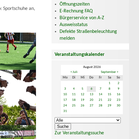
Öffnungszeiten
o: Sportschuhe an,
E-Rechnung FAQ
Bürgerservice von A-Z
Ausweisstatus
Defekte Straßenbeleuchtung
melden
Veranstaltungskalender
August 2026
< Juli
September >
Mo
Di
Mi
Do
Fr
Sa
So
1
2
3
4
5
6
7
8
9
10
11
12
13
14
15
16
17
18
19
20
21
22
23
24
25
26
27
28
29
30
31
Zur Veranstaltungssuche