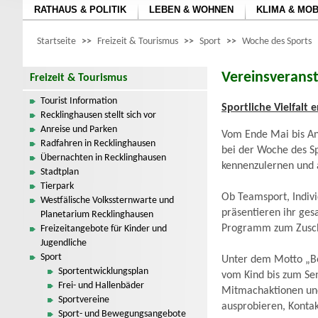
RATHAUS & POLITIK
LEBEN & WOHNEN
KLIMA & MOB
Startseite
>>
Freizeit & Tourismus
>>
Sport
>>
Woche des Sports
Vereinsverans
Freizeit & Tourismus
Tourist Information
Sportliche Vielfalt
Recklinghausen stellt sich vor
Anreise und Parken
Vom Ende Mai bis Anf
Radfahren in Recklinghausen
bei der Woche des Sp
Übernachten in Recklinghausen
kennenzulernen und 
Stadtplan
Tierpark
Ob Teamsport, Indiv
Westfälische Volkssternwarte und
präsentieren ihr ge
Planetarium Recklinghausen
Programm zum Zusch
Freizeitangebote für Kinder und
Jugendliche
Sport
Unter dem Motto „Bew
Sportentwicklungsplan
vom Kind bis zum Sen
Frei- und Hallenbäder
Mitmachaktionen und
Sportvereine
ausprobieren, Kontak
Sport- und Bewegungsangebote