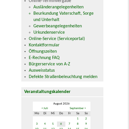
Online-Terminvergabe
Ausländerangelegenheiten
Beurkundung Vaterschaft, Sorge
und Unterhalt
Gewerbeangelegenheiten
Urkundenservice
Online-Service (Serviceportal)
Kontaktformular
Öffnungszeiten
E-Rechnung FAQ
Bürgerservice von A-Z
Ausweisstatus
Defekte Straßenbeleuchtung melden
Veranstaltungskalender
August 2026
< Juli
September >
Mo
Di
Mi
Do
Fr
Sa
So
1
2
3
4
5
6
7
8
9