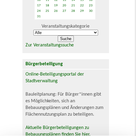
10
11
12
13
14
15
16
17
18
19
20
21
22
23
24
25
26
27
28
29
30
31
Veranstaltungskategorie
Zur Veranstaltungssuche
Bürgerbeteiligung
Online-Beteiligungsportal der
Stadtverwaltung
Bauleitplanung: Für Bürger*innen gibt
es Möglichkeiten, sich an
Bebauungsplänen und Änderungen zum
Flächennutzungsplan zu beteiligen.
Aktuelle Bürgerbeteiligungen zu
Bebauungsplänen finden Sie hier.