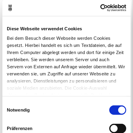
Aktuelle Bürgerbeteiligungen zu
Flächennutzungsplan-Änderungen finden
Sie hier.
Diese Webseite verwendet Cookies
Bei dem Besuch dieser Webseite werden Cookies
Lebenslagen
gesetzt. Hierbei handelt es sich um Textdateien, die auf
Neu in Recklinghausen
Heiraten
Ihrem Computer abgelegt werden und dort für einige Zeit
Geburt
Sterbefall
Umzug
Gewerbe
verbleiben. Sie werden unserem Server und auch
Behinderung
Arbeitslos
Servern von Externen auf Anfrage wieder übermittelt. Wir
Senioren und Pflege
verwenden sie, um Zugriffe auf unserer Webseite zu
Finanzielle und soziale Notlagen
analysieren, Dienstleistungen zu personalisieren und
soziale Medien anzubieten. Die Cookie-Auswahl
Ausflugsziele
„Notwendige Cookies“ ist voreingestellt. Darüber hinaus
gibt es Cookies und Dienstleister, die Daten in
Einwilligungsauswahl
Drittländern (USA) mit unzureichendem
Notwendig
Datenschutzniveau verarbeiten. Es besteht die Gefahr,
dass diese zu Kontroll- und Überwachungszwecken von
Präferenzen
anderen missbraucht werden, ohne dass Sie sich mit
Vom Stadthafen über Parks und Halden