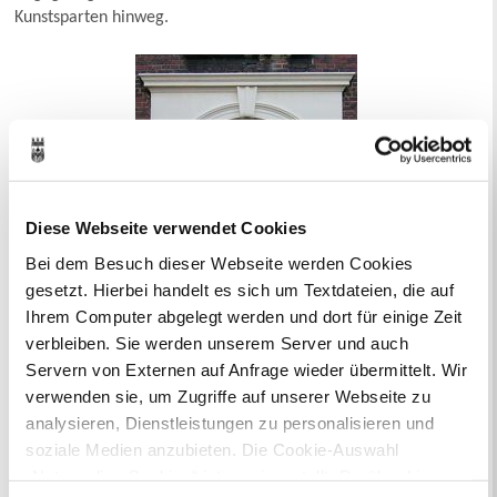
Kunstsparten hinweg.
Diese Webseite verwendet Cookies
Bei dem Besuch dieser Webseite werden Cookies
gesetzt. Hierbei handelt es sich um Textdateien, die auf
Ihrem Computer abgelegt werden und dort für einige Zeit
verbleiben. Sie werden unserem Server und auch
Servern von Externen auf Anfrage wieder übermittelt. Wir
verwenden sie, um Zugriffe auf unserer Webseite zu
analysieren, Dienstleistungen zu personalisieren und
Interessierte Bürger sind herzlich willkommen, die
Ausstellungen im Ausstellungsraum zu besuchen. So ist die
soziale Medien anzubieten. Die Cookie-Auswahl
Reihe „Werkphasen“ anerkannten Künstlern gewidmet, die über
„Notwendige Cookies“ ist voreingestellt. Darüber hinaus