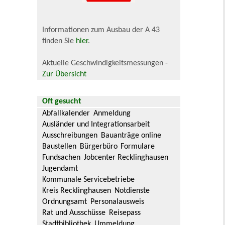
Informationen zum Ausbau der A 43
finden Sie
hier
.
Aktuelle Geschwindigkeitsmessungen -
Zur Übersicht
Oft gesucht
Abfallkalender
Anmeldung
Ausländer und Integrationsarbeit
Ausschreibungen
Bauanträge online
Baustellen
Bürgerbüro
Formulare
Fundsachen
Jobcenter Recklinghausen
Jugendamt
Kommunale Servicebetriebe
Kreis Recklinghausen
Notdienste
Ordnungsamt
Personalausweis
Rat und Ausschüsse
Reisepass
Stadtbibliothek
Ummeldung