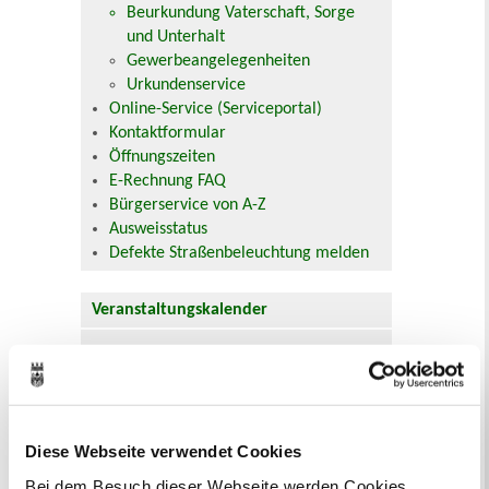
Beurkundung Vaterschaft, Sorge
und Unterhalt
Gewerbeangelegenheiten
Urkundenservice
Online-Service (Serviceportal)
Kontaktformular
Öffnungszeiten
E-Rechnung FAQ
Bürgerservice von A-Z
Ausweisstatus
Defekte Straßenbeleuchtung melden
Veranstaltungskalender
August 2026
< Juli
September >
Mo
Di
Mi
Do
Fr
Sa
So
1
2
3
4
5
6
7
8
9
Diese Webseite verwendet Cookies
10
11
12
13
14
15
16
17
18
19
20
21
22
23
Bei dem Besuch dieser Webseite werden Cookies