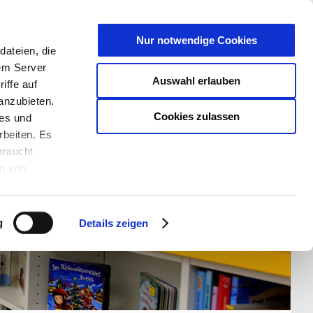
T
Nur notwendige Cookies
ateien, die
S/W - ANSICHT:
SCHRIFTGRÖßE:
rem Server
Auswahl erlauben
iffe auf
anzubieten.
Cookies zulassen
ies und
rbeiten. Es
braucht
en von
rden und wie
ookies kann
g
Details zeigen