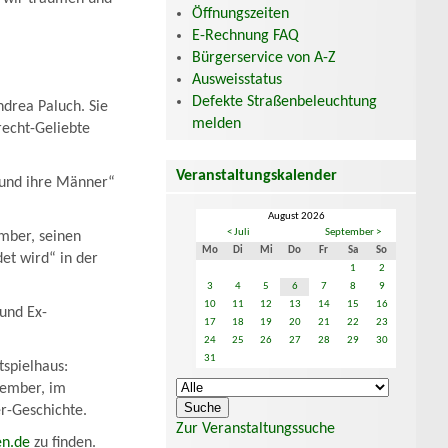
Öffnungszeiten
E-Rechnung FAQ
Bürgerservice von A-Z
Ausweisstatus
Defekte Straßenbeleuchtung
ndrea Paluch. Sie
melden
recht-Geliebte
Veranstaltungskalender
 und ihre Männer“
August 2026
< Juli
September >
ember, seinen
Mo
Di
Mi
Do
Fr
Sa
So
et wird“ in der
1
2
3
4
5
6
7
8
9
10
11
12
13
14
15
16
und Ex-
17
18
19
20
21
22
23
24
25
26
27
28
29
30
31
tspielhaus:
tember, im
r-Geschichte.
Zur Veranstaltungssuche
en.de
zu finden.