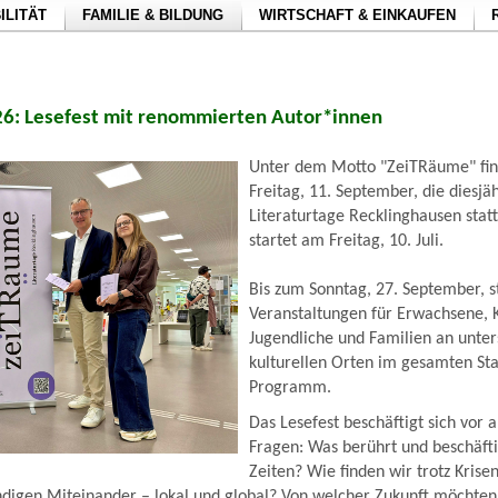
ILITÄT
FAMILIE & BILDUNG
WIRTSCHAFT & EINKAUFEN
26: Lesefest mit renommierten Autor*innen
Unter dem Motto "ZeiTRäume" fi
Freitag, 11. September, die diesjä
Literaturtage Recklinghausen stat
startet am Freitag, 10. Juli.
Bis zum Sonntag, 27. September, s
Veranstaltungen für Erwachsene, K
Jugendliche und Familien an unter
kulturellen Orten im gesamten St
Programm.
Das Lesefest beschäftigt sich vor 
Fragen: Was berührt und beschäfti
Zeiten? Wie finden wir trotz Krise
endigen Miteinander – lokal und global? Von welcher Zukunft möchte