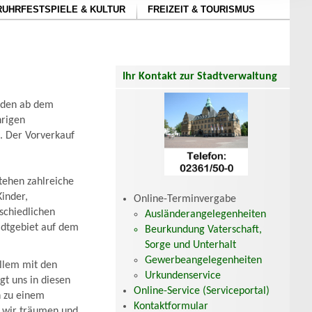
RUHRFESTSPIELE & KULTUR
FREIZEIT & TOURISMUS
Ihr Kontakt zur Stadtverwaltung
nden ab dem
hrigen
t. Der Vorverkauf
tehen zahlreiche
inder,
Online-Terminvergabe
schiedlichen
Ausländerangelegenheiten
adtgebiet auf dem
Beurkundung Vaterschaft,
Sorge und Unterhalt
Gewerbeangelegenheiten
allem mit den
Urkundenservice
gt uns in diesen
Online-Service (Serviceportal)
n zu einem
Kontaktformular
n wir träumen und