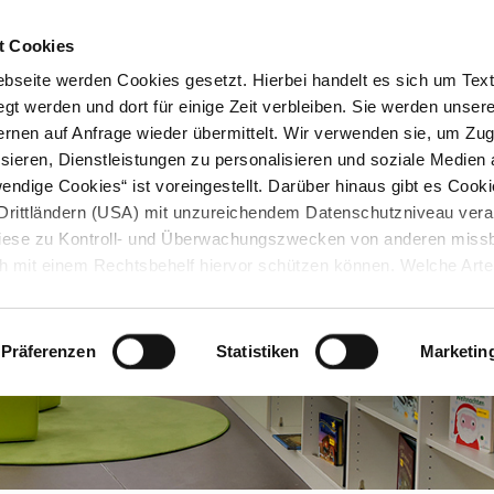
STARTSEITE
KONTAKT
STADTPLAN
PRESSE
KARRIERE
ÜBERSICH
t Cookies
seite werden Cookies gesetzt. Hierbei handelt es sich um Textd
gt werden und dort für einige Zeit verbleiben. Sie werden unse
rnen auf Anfrage wieder übermittelt. Wir verwenden sie, um Zugr
sieren, Dienstleistungen zu personalisieren und soziale Medien 
ndige Cookies“ ist voreingestellt. Darüber hinaus gibt es Cook
in Drittländern (USA) mit unzureichendem Datenschutzniveau vera
 diese zu Kontroll- und Überwachungszwecken von anderen miss
h mit einem Rechtsbehelf hiervor schützen können. Welche Art
den, wie lang sie gespeichert werden, von wem sie gesetzt wu
, können Sie unter „Details anzeigen“ erfahren oder der
tnehmen. Die von Ihnen getroffene Auswahl der gewünschten C
Präferenzen
Statistiken
Marketin
die Zukunft angepasst oder
widerrufen
werden.