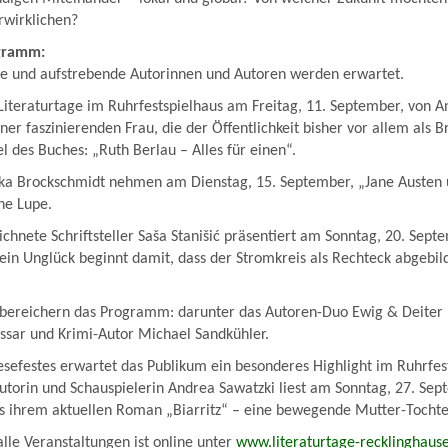
rwirklichen?
ogramm:
 und aufstrebende Autorinnen und Autoren werden erwartet.
Literaturtage im Ruhrfestspielhaus am Freitag, 11. September, von A
ner faszinierenden Frau, die der Öffentlichkeit bisher vor allem als B
el des Buches: „Ruth Berlau – Alles für einen“.
ika Brockschmidt nehmen am Dienstag, 15. September, „Jane Austen
che Lupe.
ichnete Schriftsteller Saša Stanišić präsentiert am Sonntag, 20. Sept
n Unglück beginnt damit, dass der Stromkreis als Rechteck abgebild
 bereichern das Programm: darunter das Autoren-Duo Ewig & Deiter 
sar und Krimi-Autor Michael Sandkühler.
sefestes erwartet das Publikum ein besonderes Highlight im Ruhrfes
utorin und Schauspielerin Andrea Sawatzki liest am Sonntag, 27. Sep
us ihrem aktuellen Roman „Biarritz“ – eine bewegende Mutter-Tochte
alle Veranstaltungen ist online unter
www.literaturtage-recklinghaus