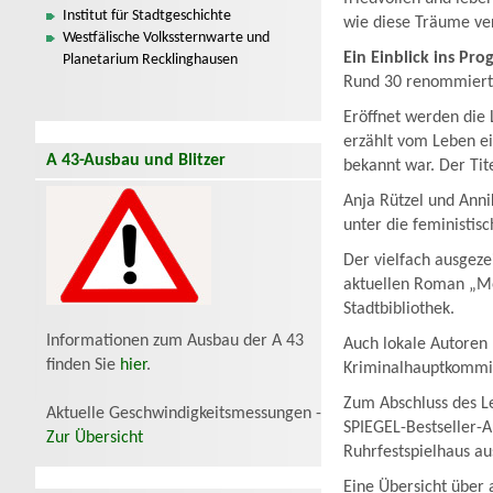
Institut für Stadtgeschichte
wie diese Träume ve
Westfälische Volkssternwarte und
Ein Einblick ins Pr
Planetarium Recklinghausen
Rund 30 renommierte
Eröffnet werden die 
erzählt vom Leben ei
A 43-Ausbau und Blitzer
bekannt war. Der Tit
Anja Rützel und Ann
unter die feministis
Der vielfach ausgeze
aktuellen Roman „Mei
Stadtbibliothek.
Informationen zum Ausbau der A 43
Auch lokale Autoren
finden Sie
hier
.
Kriminalhauptkommis
Zum Abschluss des Le
Aktuelle Geschwindigkeitsmessungen -
SPIEGEL-Bestseller-A
Zur Übersicht
Ruhrfestspielhaus a
Eine Übersicht über 