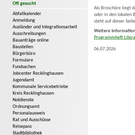
Oft gesucht
Als Broschüre liegt 
Abfallkalender
oder in den lokalen 
Anmeldung
steht auf dieser Sei
Ausländer und Integrationsarbeit
Weitere Informatio
Ausschreibungen
Programmheft Liter
Bauanträge online
Baustellen
06.07.2026
Bürgerbüro
Formulare
Fundsachen
Jobcenter Recklinghausen
Jugendamt
Kommunale Servicebetriebe
Kreis Recklinghausen
Notdienste
Ordnungsamt
Personalausweis
Rat und Ausschüsse
Reisepass
Stadtbibliothek