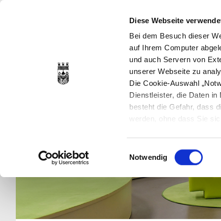
Diese Webseite verwende
Bei dem Besuch dieser Web
auf Ihrem Computer abgele
und auch Servern von Exte
unserer Webseite zu analy
Die Cookie-Auswahl „Notwe
Dienstleister, die Daten 
besteht die Gefahr, dass
werden, ohne dass Sie sic
Cookies genau gesetzt wer
Sie dies verhindern können
Einwilligungsauswahl
Datenschutzerklärung
en
Notwendig
jederzeit mit Wirkung für 