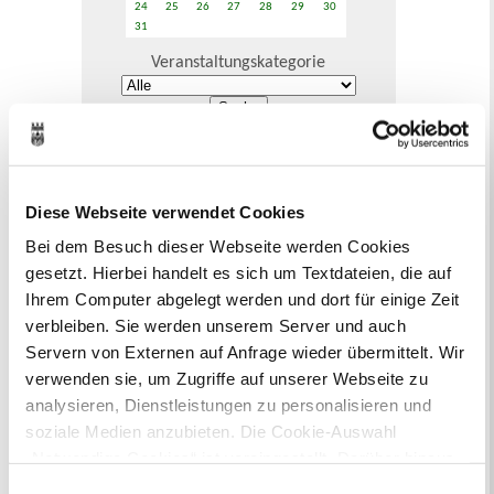
24
25
26
27
28
29
30
31
Veranstaltungskategorie
Zur Veranstaltungssuche
Bürgerbeteiligung
Diese Webseite verwendet Cookies
Online-Beteiligungsportal der
Bei dem Besuch dieser Webseite werden Cookies
Stadtverwaltung
gesetzt. Hierbei handelt es sich um Textdateien, die auf
Ihrem Computer abgelegt werden und dort für einige Zeit
Bauleitplanung: Für Bürger*innen gibt
verbleiben. Sie werden unserem Server und auch
es Möglichkeiten, sich an
Servern von Externen auf Anfrage wieder übermittelt. Wir
Bebauungsplänen und Änderungen zum
verwenden sie, um Zugriffe auf unserer Webseite zu
Flächennutzungsplan zu beteiligen.
analysieren, Dienstleistungen zu personalisieren und
Aktuelle Bürgerbeteiligungen zu
soziale Medien anzubieten. Die Cookie-Auswahl
Bebauungsplänen finden Sie hier.
„Notwendige Cookies“ ist voreingestellt. Darüber hinaus
gibt es Cookies und Dienstleister, die Daten in
Einwilligungsauswahl