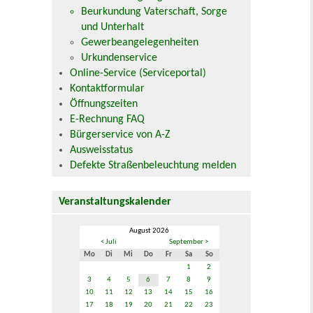
Beurkundung Vaterschaft, Sorge
und Unterhalt
Gewerbeangelegenheiten
Urkundenservice
Online-Service (Serviceportal)
Kontaktformular
Öffnungszeiten
E-Rechnung FAQ
Bürgerservice von A-Z
Ausweisstatus
Defekte Straßenbeleuchtung melden
Veranstaltungskalender
August 2026
< Juli
September >
Mo
Di
Mi
Do
Fr
Sa
So
1
2
3
4
5
6
7
8
9
10
11
12
13
14
15
16
17
18
19
20
21
22
23