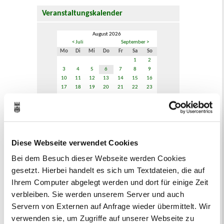
Veranstaltungskalender
August 2026
< Juli
September >
Mo
Di
Mi
Do
Fr
Sa
So
1
2
3
4
5
6
7
8
9
10
11
12
13
14
15
16
17
18
19
20
21
22
23
24
25
26
27
28
29
30
31
Veranstaltungskategorie
Diese Webseite verwendet Cookies
Zur Veranstaltungssuche
Bei dem Besuch dieser Webseite werden Cookies
gesetzt. Hierbei handelt es sich um Textdateien, die auf
Ihrem Computer abgelegt werden und dort für einige Zeit
Bürgerbeteiligung
verbleiben. Sie werden unserem Server und auch
Online-Beteiligungsportal der
Servern von Externen auf Anfrage wieder übermittelt. Wir
Stadtverwaltung
verwenden sie, um Zugriffe auf unserer Webseite zu