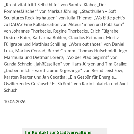
„Kreativität trifft Selbsthilfe“ von Samira Klaho; „Der
Pommesfälscher“ von Markus Jöhring; „Stadthüllen – Soft
Sculptures Recklinghausen“ von Julia Thieme; „Wo bitte geht‘s
zu DADA? Eine Kollaboration von Akteur*innen und Publikum“
von Johannes Thorbecke, Regine Thorbecke, Erich Fülgrabe,
Desiree Baier, Katharina Bohlen, Claudius Reimann, Moritz
Füllgrabe und Matthias Schilling; „Worn out shoes“ von Daniel
Luka, Markus Conrad, Bernd Gremm, Thomas Hufschmidt, Ingo
Marmulla und Dietmar Lorenz; „Wo der Pfad beginnt“ von
Gunda Schnek; „jahREszeiten“ von Hans-Jürgen und Tim Gralke;
„taubenmilch – wortträume & gesänge“ von Bernd Leistikow,
Karsten Reuter und Jan Cecatka; „Ein Gespür für Energie…
Oszilierendes Geräusch! Es Strömt“ von Karin Lukatela und Axel
Schuch.
10.06.2026
Ihr Kontakt zur Stadtverwaltung