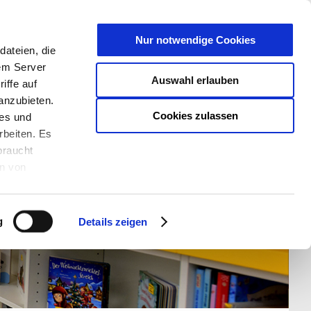
T
Nur notwendige Cookies
ateien, die
S/W - ANSICHT:
SCHRIFTGRÖßE:
rem Server
Auswahl erlauben
iffe auf
anzubieten.
Cookies zulassen
ies und
rbeiten. Es
braucht
en von
rden und wie
ookies kann
g
Details zeigen