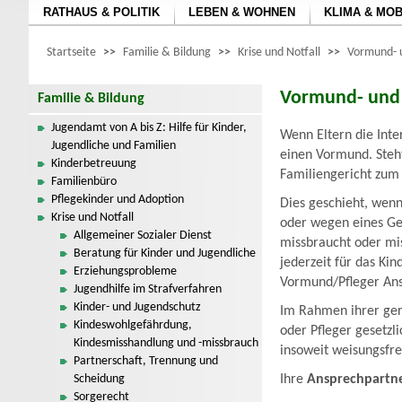
RATHAUS & POLITIK
LEBEN & WOHNEN
KLIMA & MOB
Startseite
>>
Familie & Bildung
>>
Krise und Notfall
>>
Vormund- u
Vormund- und 
Familie & Bildung
Jugendamt von A bis Z: Hilfe für Kinder,
Wenn Eltern die Inte
Jugendliche und Familien
einen Vormund. Steh
Kinderbetreuung
Familiengericht zum
Familienbüro
Pflegekinder und Adoption
Dies geschieht, wen
Krise und Notfall
oder wegen eines Ger
Allgemeiner Sozialer Dienst
missbraucht oder mi
Beratung für Kinder und Jugendliche
jederzeit für das Ki
Erziehungsprobleme
Vormund/Pfleger Ansp
Jugendhilfe im Strafverfahren
Kinder- und Jugendschutz
Im Rahmen ihrer ger
Kindeswohlgefährdung,
oder Pfleger gesetzl
Kindesmisshandlung und -missbrauch
insoweit weisungsfre
Partnerschaft, Trennung und
Scheidung
Ihre
Ansprechpartn
Sorgerecht