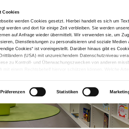
STARTSEITE
KONTAKT
STADTPLAN
PRESSE
KARRIERE
ÜBERSICH
t Cookies
seite werden Cookies gesetzt. Hierbei handelt es sich um Textd
gt werden und dort für einige Zeit verbleiben. Sie werden unse
rnen auf Anfrage wieder übermittelt. Wir verwenden sie, um Zugr
sieren, Dienstleistungen zu personalisieren und soziale Medien 
ndige Cookies“ ist voreingestellt. Darüber hinaus gibt es Cook
in Drittländern (USA) mit unzureichendem Datenschutzniveau vera
 diese zu Kontroll- und Überwachungszwecken von anderen miss
h mit einem Rechtsbehelf hiervor schützen können. Welche Art
den, wie lang sie gespeichert werden, von wem sie gesetzt wu
, können Sie unter „Details anzeigen“ erfahren oder der
tnehmen. Die von Ihnen getroffene Auswahl der gewünschten C
Präferenzen
Statistiken
Marketin
die Zukunft angepasst oder
widerrufen
werden.