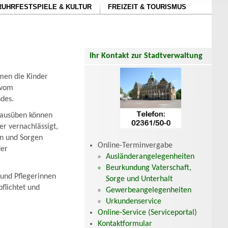
RUHRFESTSPIELE & KULTUR
FREIZEIT & TOURISMUS
Ihr Kontakt zur Stadtverwaltung
men die Kinder
 vom
des.
r ausüben können
er vernachlässigt,
en und Sorgen
Online-Terminvergabe
der
Ausländerangelegenheiten
Beurkundung Vaterschaft,
 und Pflegerinnen
Sorge und Unterhalt
pflichtet und
Gewerbeangelegenheiten
Urkundenservice
Online-Service (Serviceportal)
Kontaktformular