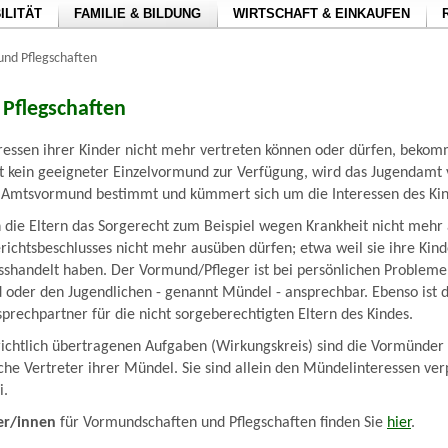
ILITÄT
FAMILIE & BILDUNG
WIRTSCHAFT & EINKAUFEN
nd Pflegschaften
Pflegschaften
ressen ihrer Kinder nicht mehr vertreten können oder dürfen, bekom
t kein geeigneter Einzelvormund zur Verfügung, wird das Jugendamt
 Amtsvormund bestimmt und kümmert sich um die Interessen des Kin
n die Eltern das Sorgerecht zum Beispiel wegen Krankheit nicht meh
ichtsbeschlusses nicht mehr ausüben dürfen; etwa weil sie ihre Kind
sshandelt haben. Der Vormund/Pfleger ist bei persönlichen Problem
nd oder den Jugendlichen - genannt Mündel - ansprechbar. Ebenso ist 
rechpartner für die nicht sorgeberechtigten Eltern des Kindes.
ichtlich übertragenen Aufgaben (Wirkungskreis) sind die Vormünder
iche Vertreter ihrer Mündel. Sie sind allein den Mündelinteressen ver
i.
er/innen
für Vormundschaften und Pflegschaften finden Sie
hier
.