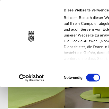
Diese Webseite verwende
Bei dem Besuch dieser Web
auf Ihrem Computer abgele
und auch Servern von Exte
unserer Webseite zu analy
Die Cookie-Auswahl „Notwe
Dienstleister, die Daten 
besteht die Gefahr, dass
werden, ohne dass Sie sic
Cookies genau gesetzt wer
Sie dies verhindern können
Einwilligungsauswahl
Datenschutzerklärung
en
Notwendig
jederzeit mit Wirkung für 