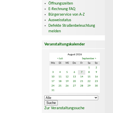
Öffnungszeiten
E-Rechnung FAQ
Bürgerservice von A-Z
Ausweisstatus
Defekte Straßenbeleuchtung
melden
Veranstaltungskalender
August 2026
< Juli
September >
Mo
Di
Mi
Do
Fr
Sa
So
1
2
3
4
5
6
7
8
9
10
11
12
13
14
15
16
17
18
19
20
21
22
23
24
25
26
27
28
29
30
31
Zur Veranstaltungssuche