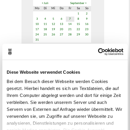
< Juli
September >
Mo
Di
Mi
Do
Fr
Sa
So
1
2
3
4
5
6
7
8
9
10
11
12
13
14
15
16
17
18
19
20
21
22
23
24
25
26
27
28
29
30
31
Veranstaltungskategorie
Zur Veranstaltungssuche
Diese Webseite verwendet Cookies
Bei dem Besuch dieser Webseite werden Cookies
Bürgerbeteiligung
gesetzt. Hierbei handelt es sich um Textdateien, die auf
Ihrem Computer abgelegt werden und dort für einige Zeit
Online-Beteiligungsportal der
Stadtverwaltung
verbleiben. Sie werden unserem Server und auch
Servern von Externen auf Anfrage wieder übermittelt. Wir
Bauleitplanung: Für Bürger*innen gibt
verwenden sie, um Zugriffe auf unserer Webseite zu
es Möglichkeiten, sich an
analysieren, Dienstleistungen zu personalisieren und
Bebauungsplänen und Änderungen zum
soziale Medien anzubieten. Die Cookie-Auswahl