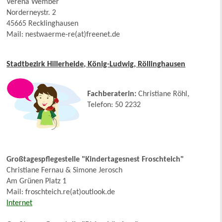
Verena Wember
Norderneystr. 2
45665 Recklinghausen
Mail: nestwaerme-re(at)freenet.de
Stadtbezirk Hillerheide, König-Ludwig, Röllinghausen
F
achberaterin:
Christiane Röhl,
Telefon: 50 2232
Großtagespflegestelle "Kindertagesnest Froschteich"
Christiane Fernau & Simone Jerosch
Am Grünen Platz 1
Mail: froschteich.re(at)outlook.de
Internet