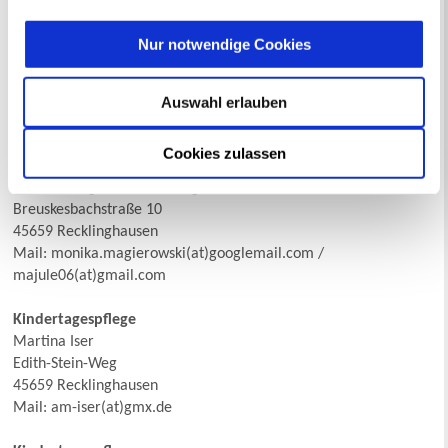
Fachberaterin:
Kathrin Ostermann,
Nur notwendige Cookies
Telefon: 50 2305
Auswahl erlauben
Cookies zulassen
Großtagespflegestelle "Schmetterlingswiese"
Monika Magieroswki & Magdalena Walkowiak
Breuskesbachstraße 10
45659 Recklinghausen
Mail: monika.magierowski(at)googlemail.com /
majule06(at)gmail.com
Kindertagespflege
Martina Iser
Edith-Stein-Weg
45659 Recklinghausen
Mail: am-iser(at)gmx.de