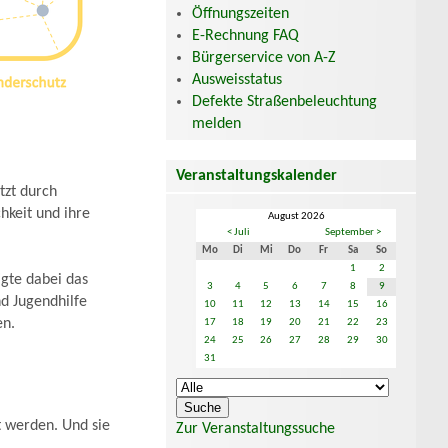
Öffnungszeiten
E-Rechnung FAQ
Bürgerservice von A-Z
Ausweisstatus
Defekte Straßenbeleuchtung
melden
Veranstaltungskalender
tzt durch
chkeit und ihre
August 2026
< Juli
September >
Mo
Di
Mi
Do
Fr
Sa
So
1
2
igte dabei das
3
4
5
6
7
8
9
d Jugendhilfe
10
11
12
13
14
15
16
en.
17
18
19
20
21
22
23
24
25
26
27
28
29
30
31
t werden. Und sie
Zur Veranstaltungssuche