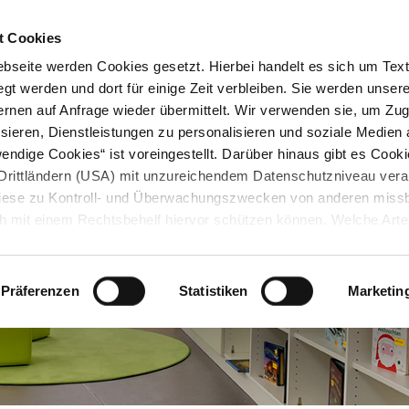
STARTSEITE
KONTAKT
STADTPLAN
PRESSE
KARRIERE
ÜBERSICH
t Cookies
seite werden Cookies gesetzt. Hierbei handelt es sich um Textd
gt werden und dort für einige Zeit verbleiben. Sie werden unse
rnen auf Anfrage wieder übermittelt. Wir verwenden sie, um Zugr
sieren, Dienstleistungen zu personalisieren und soziale Medien 
ndige Cookies“ ist voreingestellt. Darüber hinaus gibt es Cook
in Drittländern (USA) mit unzureichendem Datenschutzniveau vera
 diese zu Kontroll- und Überwachungszwecken von anderen miss
h mit einem Rechtsbehelf hiervor schützen können. Welche Art
den, wie lang sie gespeichert werden, von wem sie gesetzt wu
, können Sie unter „Details anzeigen“ erfahren oder der
tnehmen. Die von Ihnen getroffene Auswahl der gewünschten C
Präferenzen
Statistiken
Marketin
die Zukunft angepasst oder
widerrufen
werden.