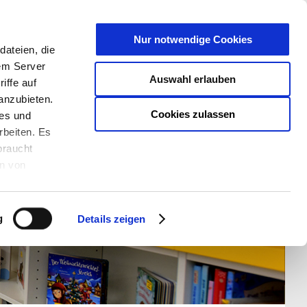
T
Nur notwendige Cookies
ateien, die
S/W - ANSICHT:
SCHRIFTGRÖßE:
rem Server
Auswahl erlauben
iffe auf
anzubieten.
Cookies zulassen
ies und
rbeiten. Es
braucht
en von
rden und wie
ookies kann
g
Details zeigen