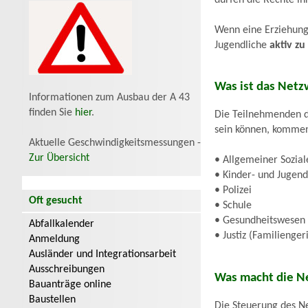
Wenn eine Erziehungs
Jugendliche
aktiv zu
Was ist das Netz
Informationen zum Ausbau der A 43
finden Sie
hier
.
Die Teilnehmenden de
sein können, kommen
Aktuelle Geschwindigkeitsmessungen -
Zur Übersicht
• Allgemeiner Sozial
• Kinder- und Jugend
• Polizei
Oft gesucht
• Schule
• Gesundheitswesen
Abfallkalender
• Justiz (Familienger
Anmeldung
Ausländer und Integrationsarbeit
Ausschreibungen
Was macht die N
Bauanträge online
Baustellen
Die Steuerung des 