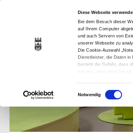
Diese Webseite verwende
Bei dem Besuch dieser Web
auf Ihrem Computer abgele
und auch Servern von Exte
unserer Webseite zu analy
Die Cookie-Auswahl „Notwe
Dienstleister, die Daten 
besteht die Gefahr, dass
werden, ohne dass Sie sic
Cookies genau gesetzt wer
Sie dies verhindern können
Einwilligungsauswahl
Datenschutzerklärung
en
Notwendig
jederzeit mit Wirkung für 