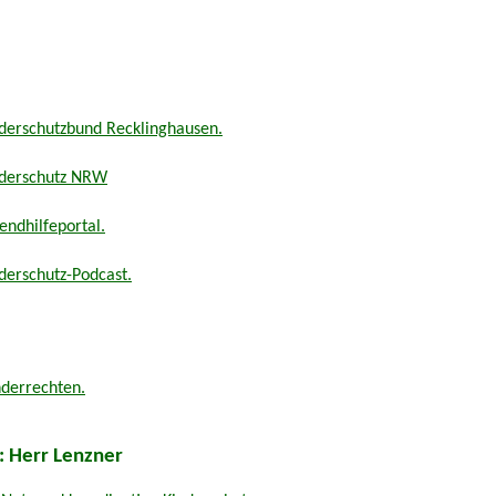
nderschutzbund Recklinghausen.
nderschutz NRW
endhilfeportal.
derschutz-Podcast.
nderrechten.
: Herr Lenzner