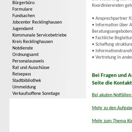
Bürgerbüro
Koordinierenden geh
Formulare
Fundsachen
• Ansprechpartner f
Jobcenter Recklinghausen
• Information über A
Jugendamt
Beratungsangeboten 
Kommunale Servicebetriebe
• Fachliche Begleit
Kreis Recklinghausen
• Schaffung struktur
Notdienste
• Informationstrans
Ordnungsamt
• Vertretung in and
Personalausweis
Rat und Ausschüsse
Reisepass
Bei Fragen und A
Stadtbibliothek
Seite die Kontak
Ummeldung
Verkaufsoffene Sonntage
Bei akuten Notfällen
Mehr zu den Aufgabe
Mehr zum Thema Kind