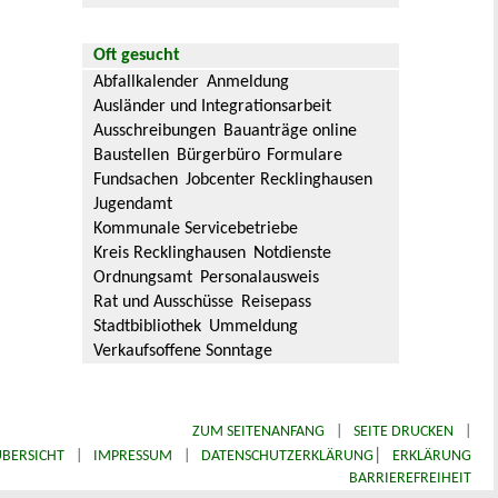
Oft gesucht
Abfallkalender
Anmeldung
Ausländer und Integrationsarbeit
Ausschreibungen
Bauanträge online
Baustellen
Bürgerbüro
Formulare
Fundsachen
Jobcenter Recklinghausen
Jugendamt
Kommunale Servicebetriebe
Kreis Recklinghausen
Notdienste
Ordnungsamt
Personalausweis
Rat und Ausschüsse
Reisepass
Stadtbibliothek
Ummeldung
Verkaufsoffene Sonntage
ZUM SEITENANFANG
|
SEITE DRUCKEN
|
|
BERSICHT
|
IMPRESSUM
|
DATENSCHUTZERKLÄRUNG
ERKLÄRUNG
BARRIEREFREIHEIT