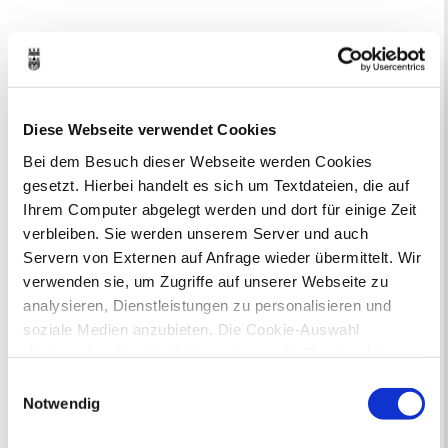
Diese Webseite verwendet Cookies
Ihr Kontakt zur Stadtverwaltung
Bei dem Besuch dieser Webseite werden Cookies
gesetzt. Hierbei handelt es sich um Textdateien, die auf
Ihrem Computer abgelegt werden und dort für einige Zeit
verbleiben. Sie werden unserem Server und auch
Servern von Externen auf Anfrage wieder übermittelt. Wir
verwenden sie, um Zugriffe auf unserer Webseite zu
Online-Terminvergabe
analysieren, Dienstleistungen zu personalisieren und
Ausländerangelegenheiten
soziale Medien anzubieten. Die Cookie-Auswahl
Beurkundung Vaterschaft, Sorge
„Notwendige Cookies“ ist voreingestellt. Darüber hinaus
und Unterhalt
gibt es Cookies und Dienstleister, die Daten in
Einwilligungsauswahl
Gewerbeangelegenheiten
Drittländern (USA) mit unzureichendem
Notwendig
Urkundenservice
Datenschutzniveau verarbeiten. Es besteht die Gefahr,
Online-Service (Serviceportal)