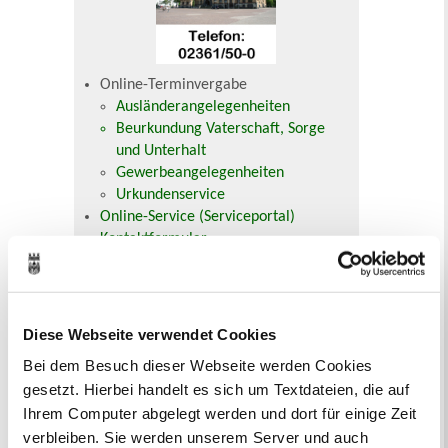
Online-Terminvergabe
Ausländerangelegenheiten
Beurkundung Vaterschaft, Sorge
und Unterhalt
Gewerbeangelegenheiten
Urkundenservice
Online-Service (Serviceportal)
Kontaktformular
Öffnungszeiten
E-Rechnung FAQ
Bürgerservice von A-Z
Ausweisstatus
Diese Webseite verwendet Cookies
Defekte Straßenbeleuchtung melden
Bei dem Besuch dieser Webseite werden Cookies
gesetzt. Hierbei handelt es sich um Textdateien, die auf
Bitte Überschrift für Infobox eingeben
Ihrem Computer abgelegt werden und dort für einige Zeit
Bitte Inhalt eingeben
verbleiben. Sie werden unserem Server und auch