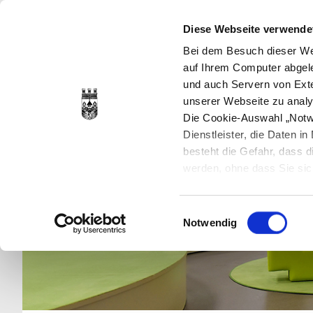
Diese Webseite verwende
Bei dem Besuch dieser Web
auf Ihrem Computer abgele
und auch Servern von Exte
unserer Webseite zu analy
Die Cookie-Auswahl „Notwe
Dienstleister, die Daten 
besteht die Gefahr, dass
werden, ohne dass Sie sic
Cookies genau gesetzt wer
Sie dies verhindern können
Einwilligungsauswahl
Datenschutzerklärung
en
Notwendig
jederzeit mit Wirkung für 