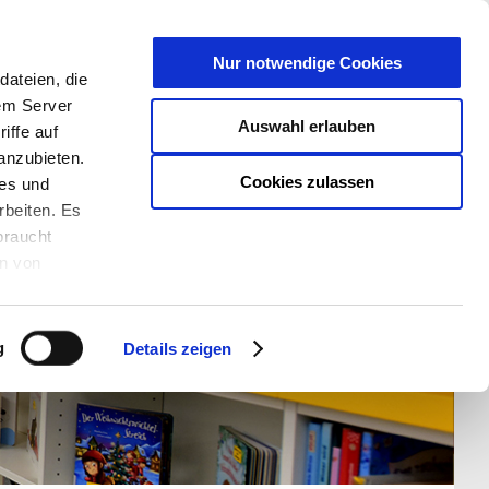
T
Nur notwendige Cookies
ateien, die
S/W - ANSICHT:
SCHRIFTGRÖßE:
rem Server
Auswahl erlauben
iffe auf
anzubieten.
Cookies zulassen
ies und
rbeiten. Es
braucht
en von
rden und wie
ookies kann
g
Details zeigen