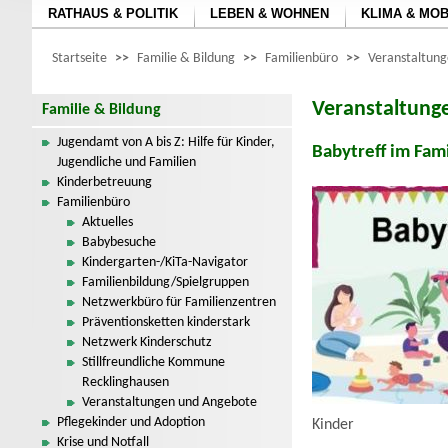
RATHAUS & POLITIK
LEBEN & WOHNEN
KLIMA & MOB
Startseite
>>
Familie & Bildung
>>
Familienbüro
>>
Veranstaltun
Veranstaltung
Familie & Bildung
Jugendamt von A bis Z: Hilfe für Kinder,
Babytreff im Fam
Jugendliche und Familien
Kinderbetreuung
Familienbüro
Aktuelles
Babybesuche
Kindergarten-/KiTa-Navigator
Familienbildung/Spielgruppen
Netzwerkbüro für Familienzentren
Präventionsketten kinderstark
Netzwerk Kinderschutz
Stillfreundliche Kommune
Recklinghausen
Veranstaltungen und Angebote
Pflegekinder und Adoption
Kinder
Krise und Notfall