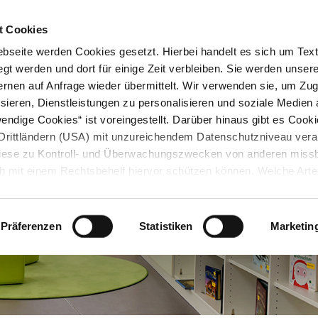
STARTSEITE
KONTAKT
STADTPLAN
PRESSE
KARRIERE
ÜBERSICH
t Cookies
seite werden Cookies gesetzt. Hierbei handelt es sich um Textd
gt werden und dort für einige Zeit verbleiben. Sie werden unse
rnen auf Anfrage wieder übermittelt. Wir verwenden sie, um Zugr
sieren, Dienstleistungen zu personalisieren und soziale Medien 
ndige Cookies“ ist voreingestellt. Darüber hinaus gibt es Cook
in Drittländern (USA) mit unzureichendem Datenschutzniveau vera
 diese zu Kontroll- und Überwachungszwecken von anderen miss
h mit einem Rechtsbehelf hiervor schützen können. Welche Art
den, wie lang sie gespeichert werden, von wem sie gesetzt wu
, können Sie unter „Details anzeigen“ erfahren oder der
tnehmen. Die von Ihnen getroffene Auswahl der gewünschten C
Präferenzen
Statistiken
Marketin
die Zukunft angepasst oder
widerrufen
werden.