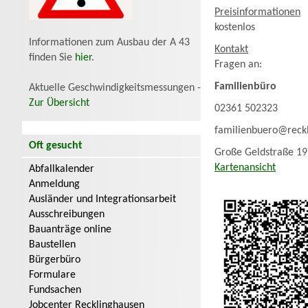
Preisinformationen
kostenlos
Informationen zum Ausbau der A 43
Kontakt
finden Sie
hier
.
Fragen an:
Familienbüro
Aktuelle Geschwindigkeitsmessungen -
Zur Übersicht
02361 502323
familienbuero@reck
Oft gesucht
Große Geldstraße 19
Kartenansicht
Abfallkalender
Anmeldung
Ausländer und Integrationsarbeit
Ausschreibungen
Bauanträge online
Baustellen
Bürgerbüro
Formulare
Fundsachen
Jobcenter Recklinghausen