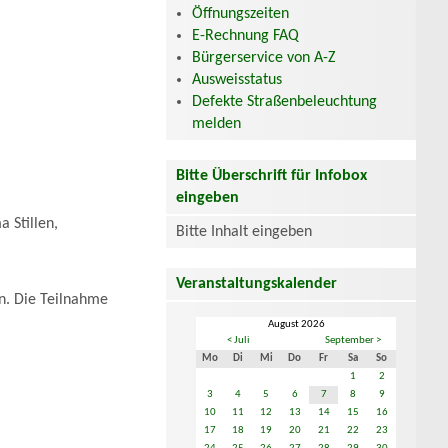
Öffnungszeiten
E-Rechnung FAQ
Bürgerservice von A-Z
Ausweisstatus
Defekte Straßenbeleuchtung
melden
Bitte Überschrift für Infobox
eingeben
 Stillen,
Bitte Inhalt eingeben
Veranstaltungskalender
n. Die Teilnahme
August 2026
< Juli
September >
Mo
Di
Mi
Do
Fr
Sa
So
1
2
3
4
5
6
7
8
9
10
11
12
13
14
15
16
17
18
19
20
21
22
23