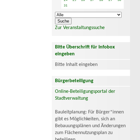
24
25
26
27
28
29
30
31
Zur Veranstaltungssuche
Bitte Überschrift für Infobox
eingeben
Bitte Inhalt eingeben
Bürgerbeteiligung
Online-Beteiligungsportal der
Stadtverwaltung
Bauleitplanung: Für Bürger*innen
gibt es Möglichkeiten, sich an
Bebauungsplänen und Änderungen
zum Flächennutzungsplan zu
beteiligen.