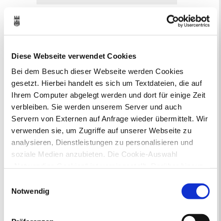
Veranstaltungskalender
August 2026
< Juli
September >
Diese Webseite verwendet Cookies
Mo
Di
Mi
Do
Fr
Sa
So
1
2
Bei dem Besuch dieser Webseite werden Cookies
3
4
5
6
7
8
9
gesetzt. Hierbei handelt es sich um Textdateien, die auf
10
11
12
13
14
15
16
Ihrem Computer abgelegt werden und dort für einige Zeit
17
18
19
20
21
22
23
24
25
26
27
28
29
30
verbleiben. Sie werden unserem Server und auch
31
Servern von Externen auf Anfrage wieder übermittelt. Wir
Veranstaltungskategorie
verwenden sie, um Zugriffe auf unserer Webseite zu
analysieren, Dienstleistungen zu personalisieren und
soziale Medien anzubieten. Die Cookie-Auswahl
Zur Veranstaltungssuche
„Notwendige Cookies“ ist voreingestellt. Darüber hinaus
gibt es Cookies und Dienstleister, die Daten in
Einwilligungsauswahl
Drittländern (USA) mit unzureichendem
Bitte Überschrift für Infobox eingeben
Notwendig
Datenschutzniveau verarbeiten. Es besteht die Gefahr,
Bitte Inhalt eingeben
dass diese zu Kontroll- und Überwachungszwecken von