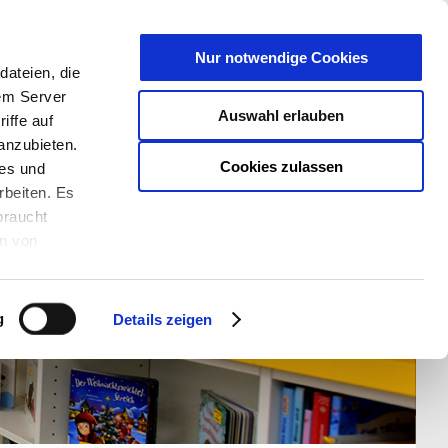
T
Nur notwendige Cookies
ateien, die
S/W - ANSICHT:
SCHRIFTGRÖßE:
rem Server
Auswahl erlauben
iffe auf
anzubieten.
Cookies zulassen
ies und
rbeiten. Es
braucht
en von
rden und wie
ookies kann
g
Details zeigen