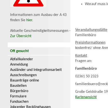
Worauf muss ic
Informationen zum Ausbau der A 43
finden Sie
hier
.
Veranstaltungsstätte
Aktuelle Geschwindigkeitsmessungen -
Familienbüro
Zur Übersicht
Preisinformationen
kostenfrei/ ohne An
Oft gesucht
Kontakt
Abfallkalender
Fragen an:
Anmeldung
Familienbüro
Ausländer und Integrationsarbeit
Ausschreibungen
02361 50 2323
Bauanträge online
familienbuero@reck
Baustellen
Bürgerbüro
Große Geldstraße 19
Formulare
Kartenansicht
Fundsachen
Jobcenter Recklinghausen