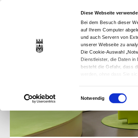
Diese Webseite verwende
Bei dem Besuch dieser Web
auf Ihrem Computer abgele
und auch Servern von Exte
unserer Webseite zu analy
Die Cookie-Auswahl „Notwe
Dienstleister, die Daten 
besteht die Gefahr, dass
werden, ohne dass Sie sic
Cookies genau gesetzt wer
Sie dies verhindern können
Einwilligungsauswahl
Datenschutzerklärung
en
Notwendig
jederzeit mit Wirkung für 