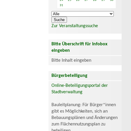
24
25
26
27
28
29
30
31
Zur Veranstaltungssuche
Bitte Überschrift für Infobox
eingeben
Bitte Inhalt eingeben
Bürgerbeteiligung
Online-Beteiligungsportal der
Stadtverwaltung
Bauleitplanung: Für Bürger*innen
gibt es Möglichkeiten, sich an
Bebauungsplänen und Änderungen
zum Flächennutzungsplan zu
beteiligen.