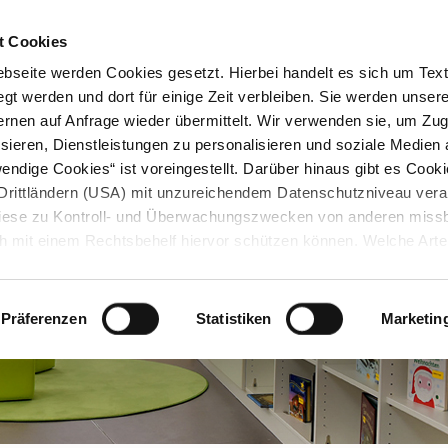
STARTSEITE
KONTAKT
STADTPLAN
PRESSE
KARRIERE
ÜBERSICH
t Cookies
seite werden Cookies gesetzt. Hierbei handelt es sich um Textd
gt werden und dort für einige Zeit verbleiben. Sie werden unse
rnen auf Anfrage wieder übermittelt. Wir verwenden sie, um Zugr
sieren, Dienstleistungen zu personalisieren und soziale Medien 
ndige Cookies“ ist voreingestellt. Darüber hinaus gibt es Cook
in Drittländern (USA) mit unzureichendem Datenschutzniveau vera
 diese zu Kontroll- und Überwachungszwecken von anderen miss
h mit einem Rechtsbehelf hiervor schützen können. Welche Art
den, wie lang sie gespeichert werden, von wem sie gesetzt wu
, können Sie unter „Details anzeigen“ erfahren oder der
tnehmen. Die von Ihnen getroffene Auswahl der gewünschten C
Präferenzen
Statistiken
Marketin
die Zukunft angepasst oder
widerrufen
werden.