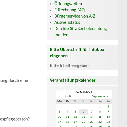
Öffnungszeiten
E-Rechnung FAQ
Bürgerservice von A-Z
Ausweisstatus
Defekte Straßenbeleuchtung
melden
Bitte Überschrift für Infobox
eingeben
Bitte Inhalt eingeben
Veranstaltungskalender
uung durch eine
August 2026
< Juli
September >
Mo
Di
Mi
Do
Fr
Sa
So
1
2
3
4
5
6
7
8
9
10
11
12
13
14
15
16
gespflegeperson?
17
18
19
20
21
22
23