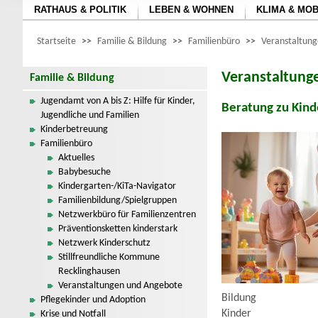
RATHAUS & POLITIK
LEBEN & WOHNEN
KLIMA & MOB
Startseite
>>
Familie & Bildung
>>
Familienbüro
>>
Veranstaltun
Veranstaltung
Familie & Bildung
Jugendamt von A bis Z: Hilfe für Kinder,
Beratung zu Kind
Jugendliche und Familien
Kinderbetreuung
Familienbüro
Aktuelles
Babybesuche
Kindergarten-/KiTa-Navigator
Familienbildung/Spielgruppen
Netzwerkbüro für Familienzentren
Präventionsketten kinderstark
Netzwerk Kinderschutz
Stillfreundliche Kommune
Recklinghausen
Veranstaltungen und Angebote
Bildung
Pflegekinder und Adoption
Kinder
Krise und Notfall