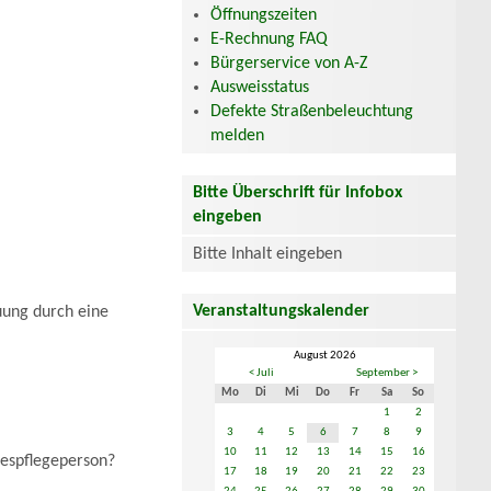
Öffnungszeiten
E-Rechnung FAQ
Bürgerservice von A-Z
Ausweisstatus
Defekte Straßenbeleuchtung
melden
Bitte Überschrift für Infobox
eingeben
Bitte Inhalt eingeben
Veranstaltungskalender
uung durch eine
August 2026
< Juli
September >
Mo
Di
Mi
Do
Fr
Sa
So
1
2
3
4
5
6
7
8
9
10
11
12
13
14
15
16
gespflegeperson?
17
18
19
20
21
22
23