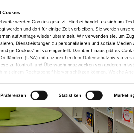
STARTSEITE
KONTAKT
STADTPLAN
PRESSE
KARRIERE
ÜBERSICH
t Cookies
seite werden Cookies gesetzt. Hierbei handelt es sich um Textd
gt werden und dort für einige Zeit verbleiben. Sie werden unse
rnen auf Anfrage wieder übermittelt. Wir verwenden sie, um Zugr
sieren, Dienstleistungen zu personalisieren und soziale Medien 
ndige Cookies“ ist voreingestellt. Darüber hinaus gibt es Cook
in Drittländern (USA) mit unzureichendem Datenschutzniveau vera
 diese zu Kontroll- und Überwachungszwecken von anderen miss
h mit einem Rechtsbehelf hiervor schützen können. Welche Art
den, wie lang sie gespeichert werden, von wem sie gesetzt wu
, können Sie unter „Details anzeigen“ erfahren oder der
tnehmen. Die von Ihnen getroffene Auswahl der gewünschten C
Präferenzen
Statistiken
Marketin
die Zukunft angepasst oder
widerrufen
werden.