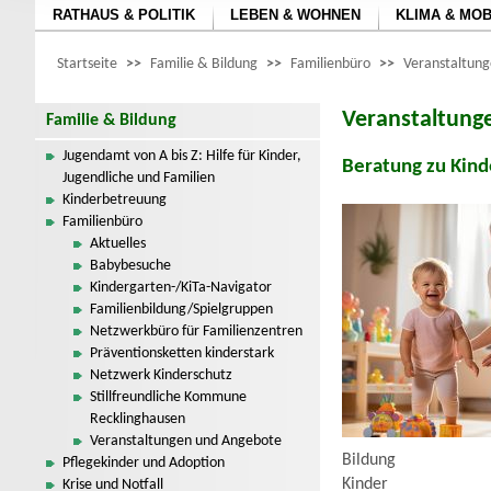
RATHAUS & POLITIK
LEBEN & WOHNEN
KLIMA & MOB
Startseite
>>
Familie & Bildung
>>
Familienbüro
>>
Veranstaltun
Veranstaltung
Familie & Bildung
Jugendamt von A bis Z: Hilfe für Kinder,
Beratung zu Kind
Jugendliche und Familien
Kinderbetreuung
Familienbüro
Aktuelles
Babybesuche
Kindergarten-/KiTa-Navigator
Familienbildung/Spielgruppen
Netzwerkbüro für Familienzentren
Präventionsketten kinderstark
Netzwerk Kinderschutz
Stillfreundliche Kommune
Recklinghausen
Veranstaltungen und Angebote
Bildung
Pflegekinder und Adoption
Kinder
Krise und Notfall