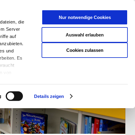
T
Nur notwendige Cookies
ateien, die
S/W - ANSICHT:
SCHRIFTGRÖßE:
rem Server
Auswahl erlauben
iffe auf
anzubieten.
Cookies zulassen
ies und
rbeiten. Es
braucht
en von
rden und wie
ookies kann
g
Details zeigen