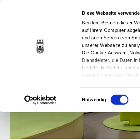
Diese Webseite verwende
Bei dem Besuch dieser Web
auf Ihrem Computer abgele
und auch Servern von Exte
unserer Webseite zu analy
Die Cookie-Auswahl „Notwe
Dienstleister, die Daten 
besteht die Gefahr, dass
werden, ohne dass Sie sic
Cookies genau gesetzt wer
Sie dies verhindern können
Einwilligungsauswahl
Datenschutzerklärung
en
Notwendig
jederzeit mit Wirkung für 