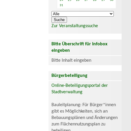
24
25
26
27
28
29
30
31
Zur Veranstaltungssuche
Bitte Überschrift für Infobox
eingeben
Bitte Inhalt eingeben
Bürgerbeteiligung
Online-Beteiligungsportal der
Stadtverwaltung
Bauleitplanung: Für Bürger*innen
gibt es Möglichkeiten, sich an
Bebauungsplänen und Änderungen
zum Flächennutzungsplan zu
beteiligen.