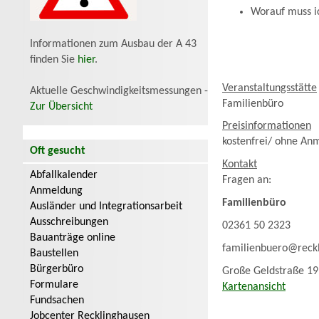
Worauf muss ic
Informationen zum Ausbau der A 43
finden Sie
hier
.
Veranstaltungsstätte
Aktuelle Geschwindigkeitsmessungen -
Familienbüro
Zur Übersicht
Preisinformationen
kostenfrei/ ohne An
Oft gesucht
Kontakt
Abfallkalender
Fragen an:
Anmeldung
Familienbüro
Ausländer und Integrationsarbeit
Ausschreibungen
02361 50 2323
Bauanträge online
familienbuero@reck
Baustellen
Bürgerbüro
Große Geldstraße 19
Formulare
Kartenansicht
Fundsachen
Jobcenter Recklinghausen